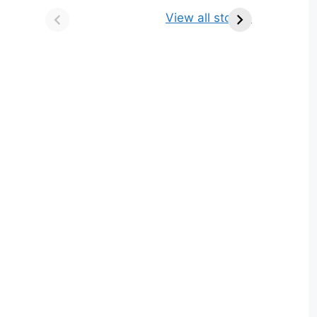
किसे कहते है? परिभाषा,
ज्योतिर्लिंग | नाम, स्थान एवं
View all stories
भेद एवं उदाहरण
स्तुति मंत्र