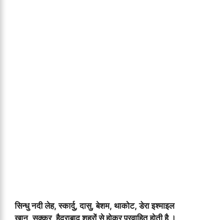
सिन्धु नदी लेह, स्कार्दु, दासु, बेशम, थाकोट, डेरा इश्माइल
खान, सुक्कूर, हैदराबाद शहरों से होकर प्रवाहित होती है ।