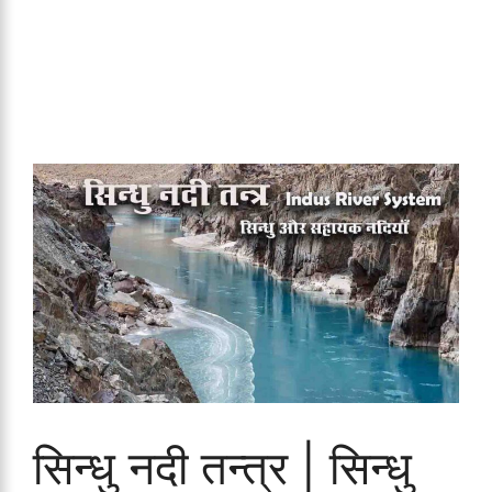
सिन्धु नदी तन्त्र | सिन्धु