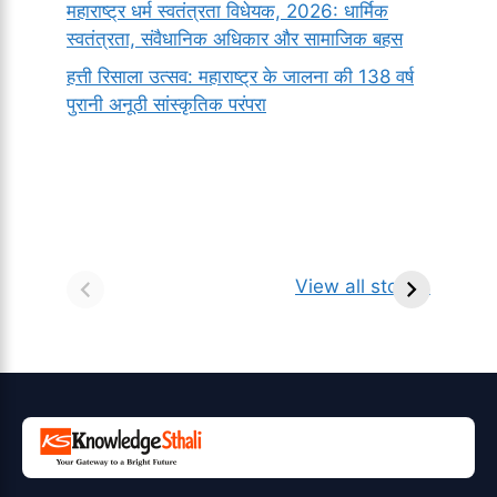
महाराष्ट्र धर्म स्वतंत्रता विधेयक, 2026: धार्मिक
स्वतंत्रता, संवैधानिक अधिकार और सामाजिक बहस
हत्ती रिसाला उत्सव: महाराष्ट्र के जालना की 138 वर्ष
पुरानी अनूठी सांस्कृतिक परंपरा
सर्वनाम (Pronoun)
भगवान शिव के 12
प
किसे कहते है?
ज्योतिर्लिंग | नाम,
व
View all stories
परिभाषा, भेद एवं
स्थान एवं स्तुति मंत्र
उदाहरण