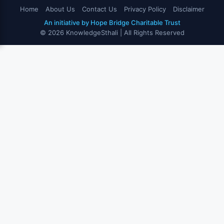
Home
About Us
Contact Us
Privacy Policy
Disclaimer
An initiative by Hope Bridge Charitable Trust
© 2026 KnowledgeSthali | All Rights Reserved