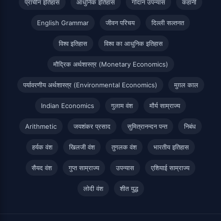
प्राचीन इतिहास
आधुनिक इतिहास
गोदान उपन्यास
कहानी
English Grammar
जीवन परिचय
दिल्ली सल्तनत
विश्व इतिहास
विश्व का आधुनिक इतिहास
मौद्रिक अर्थशास्त्र (Monetary Economics)
पर्यावरणीय अर्थशास्त्र (Environmental Economics)
मुग़ल काल
Indian Economics
गुलाम वंश
मौर्य साम्राज्य
Arithmetic
जयशंकर प्रसाद
सुमित्रानन्दन पन्त
निबंध
हर्यक वंश
खिलजी वंश
तुगलक वंश
भारतीय इतिहास
सैयद वंश
गुप्त साम्राज्य
उपन्यास
एशियाई साम्राज्य
लोदी वंश
शीत युद्ध