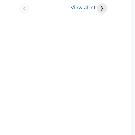
किसे कहते है? परिभाषा,
ज्योतिर्लिंग | नाम, स्थान एवं
View all stories
भेद एवं उदाहरण
स्तुति मंत्र