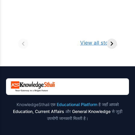
सर्वनाम (Pronoun)
भगवान शिव के 12
प
किसे कहते है?
ज्योतिर्लिंग | नाम,
व
View all stories
परिभाषा, भेद एवं
स्थान एवं स्तुति मंत्र
उदाहरण
KnowledgeSthali एक
Educational Platform
है जहाँ आपको
Education, Current Affairs
और
General Knowledge
से जुड़ी
उपयोगी जानकारी मिलती है।