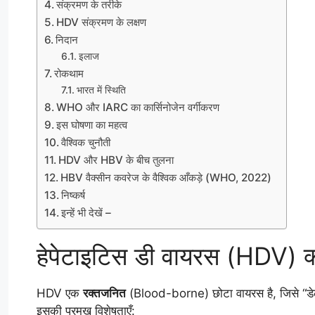
संक्रमण के तरीके
HDV संक्रमण के लक्षण
निदान
इलाज
रोकथाम
भारत में स्थिति
WHO और IARC का कार्सिनोजेन वर्गीकरण
इस घोषणा का महत्व
वैश्विक चुनौती
HDV और HBV के बीच तुलना
HBV वैक्सीन कवरेज के वैश्विक आँकड़े (WHO, 2022)
निष्कर्ष
इन्हें भी देखें –
हेपेटाइटिस डी वायरस (HDV) क्
HDV एक
रक्तजनित
(Blood-borne) छोटा वायरस है, जिसे “डेल
इसकी प्रमुख विशेषताएँ: