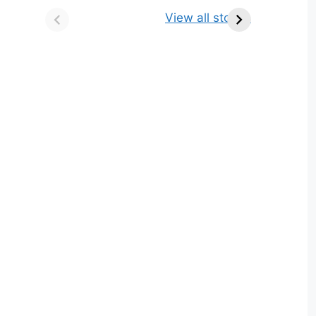
किसे कहते है? परिभाषा,
ज्योतिर्लिंग | नाम, स्थान एवं
View all stories
भेद एवं उदाहरण
स्तुति मंत्र