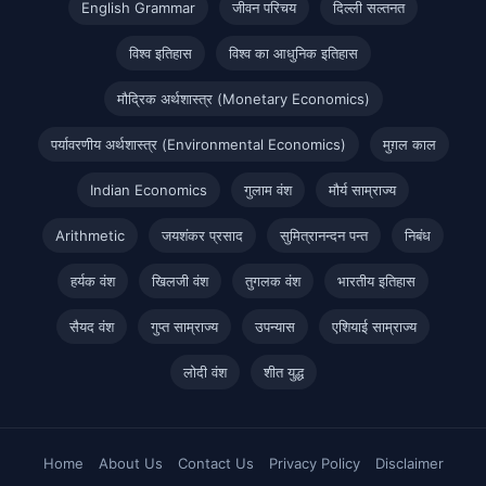
English Grammar
जीवन परिचय
दिल्ली सल्तनत
विश्व इतिहास
विश्व का आधुनिक इतिहास
मौद्रिक अर्थशास्त्र (Monetary Economics)
पर्यावरणीय अर्थशास्त्र (Environmental Economics)
मुग़ल काल
Indian Economics
गुलाम वंश
मौर्य साम्राज्य
Arithmetic
जयशंकर प्रसाद
सुमित्रानन्दन पन्त
निबंध
हर्यक वंश
खिलजी वंश
तुगलक वंश
भारतीय इतिहास
सैयद वंश
गुप्त साम्राज्य
उपन्यास
एशियाई साम्राज्य
लोदी वंश
शीत युद्ध
Home
About Us
Contact Us
Privacy Policy
Disclaimer