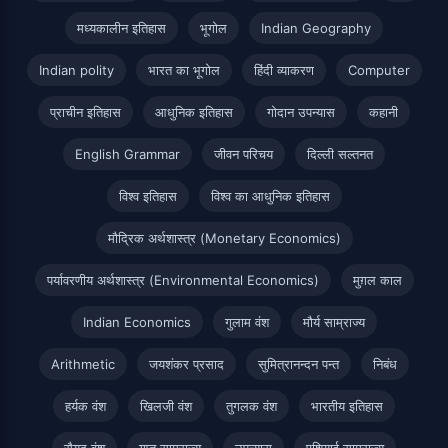
मध्यकालीन इतिहास
भूगोल
Indian Geography
Indian polity
भारत का भूगोल
हिंदी व्याकरण
Computer
प्राचीन इतिहास
आधुनिक इतिहास
गोदान उपन्यास
कहानी
English Grammar
जीवन परिचय
दिल्ली सल्तनत
विश्व इतिहास
विश्व का आधुनिक इतिहास
मौद्रिक अर्थशास्त्र (Monetary Economics)
पर्यावरणीय अर्थशास्त्र (Environmental Economics)
मुग़ल काल
Indian Economics
गुलाम वंश
मौर्य साम्राज्य
Arithmetic
जयशंकर प्रसाद
सुमित्रानन्दन पन्त
निबंध
हर्यक वंश
खिलजी वंश
तुगलक वंश
भारतीय इतिहास
सैयद वंश
गुप्त साम्राज्य
उपन्यास
एशियाई साम्राज्य