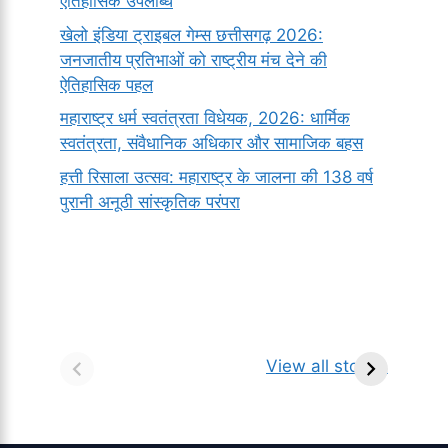
ऐतिहासिक उपलब्धि
खेलो इंडिया ट्राइबल गेम्स छत्तीसगढ़ 2026:
जनजातीय प्रतिभाओं को राष्ट्रीय मंच देने की
ऐतिहासिक पहल
महाराष्ट्र धर्म स्वतंत्रता विधेयक, 2026: धार्मिक
स्वतंत्रता, संवैधानिक अधिकार और सामाजिक बहस
हत्ती रिसाला उत्सव: महाराष्ट्र के जालना की 138 वर्ष
पुरानी अनूठी सांस्कृतिक परंपरा
सर्वनाम (Pronoun)
भगवान शिव के 12
प
किसे कहते है?
ज्योतिर्लिंग | नाम,
व
View all stories
परिभाषा, भेद एवं
स्थान एवं स्तुति मंत्र
उदाहरण