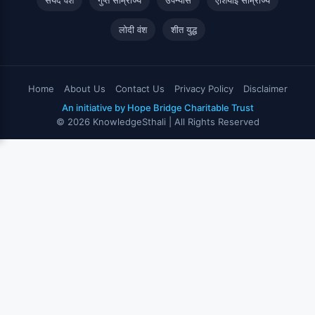
लोदी वंश
शीत युद्ध
Home
About Us
Contact Us
Privacy Policy
Disclaimer
An initiative by Hope Bridge Charitable Trust
© 2026 KnowledgeSthali | All Rights Reserved