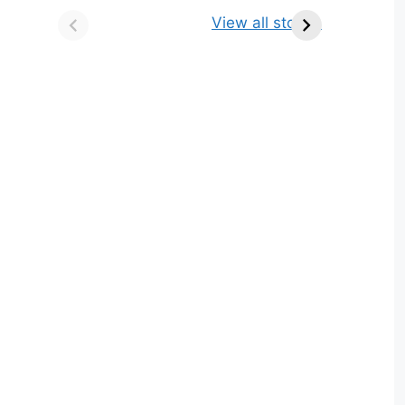
किसे कहते है? परिभाषा,
ज्योतिर्लिंग | नाम, स्थान एवं
View all stories
भेद एवं उदाहरण
स्तुति मंत्र