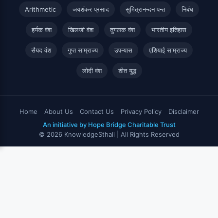
Arithmetic
जयशंकर प्रसाद
सुमित्रानन्दन पन्त
निबंध
हर्यक वंश
खिलजी वंश
तुगलक वंश
भारतीय इतिहास
सैयद वंश
गुप्त साम्राज्य
उपन्यास
एशियाई साम्राज्य
लोदी वंश
शीत युद्ध
Home
About Us
Contact Us
Privacy Policy
Disclaimer
An initiative by Hope Bridge Charitable Trust
© 2026 KnowledgeSthali | All Rights Reserved