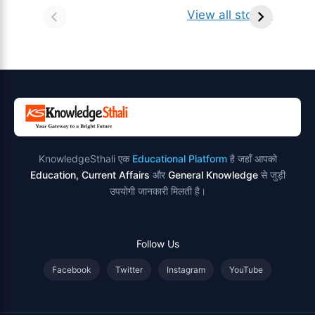
किसे कहते है?
ज्योतिर्लिंग | नाम,
व
View all stories
परिभाषा, भेद एवं
स्थान एवं स्तुति मंत्र
उदाहरण
KnowledgeSthali एक
Educational Platform
है जहाँ आपको
Education, Current Affairs
और
General Knowledge
से जुड़ी
उपयोगी जानकारी मिलती है।
Follow Us
Facebook
Twitter
Instagram
YouTube