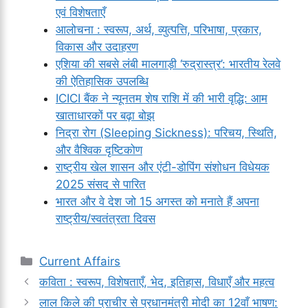
एवं विशेषताएँ
आलोचना : स्वरूप, अर्थ, व्युत्पत्ति, परिभाषा, प्रकार,
विकास और उदाहरण
एशिया की सबसे लंबी मालगाड़ी ‘रुद्रास्त्र’: भारतीय रेलवे
की ऐतिहासिक उपलब्धि
ICICI बैंक ने न्यूनतम शेष राशि में की भारी वृद्धि: आम
खाताधारकों पर बढ़ा बोझ
निद्रा रोग (Sleeping Sickness): परिचय, स्थिति,
और वैश्विक दृष्टिकोण
राष्ट्रीय खेल शासन और एंटी-डोपिंग संशोधन विधेयक
2025 संसद से पारित
भारत और वे देश जो 15 अगस्त को मनाते हैं अपना
राष्ट्रीय/स्वतंत्रता दिवस
Categories
Current Affairs
कविता : स्वरूप, विशेषताएँ, भेद, इतिहास, विधाएँ और महत्व
लाल किले की प्राचीर से प्रधानमंत्री मोदी का 12वाँ भाषण: