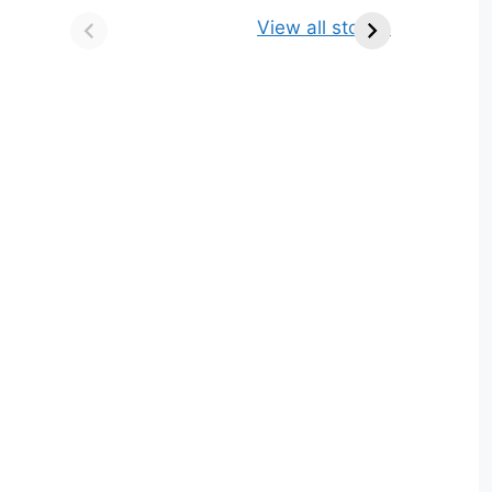
किसे कहते है? परिभाषा,
ज्योतिर्लिंग | नाम, स्थान एवं
View all stories
भेद एवं उदाहरण
स्तुति मंत्र