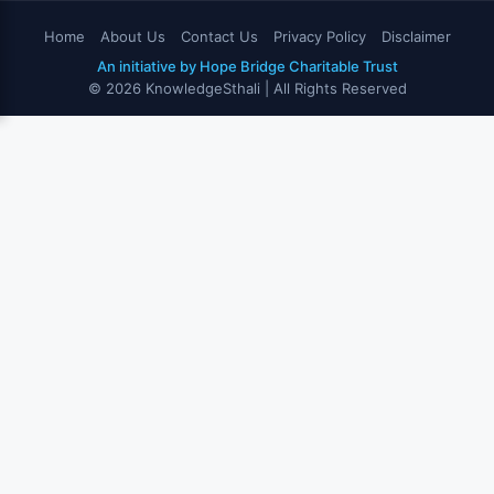
Home
About Us
Contact Us
Privacy Policy
Disclaimer
An initiative by Hope Bridge Charitable Trust
© 2026 KnowledgeSthali | All Rights Reserved