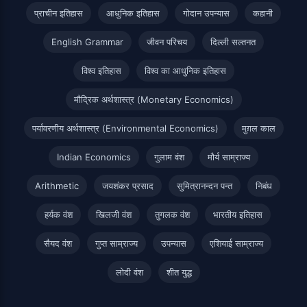
प्राचीन इतिहास
आधुनिक इतिहास
गोदान उपन्यास
कहानी
English Grammar
जीवन परिचय
दिल्ली सल्तनत
विश्व इतिहास
विश्व का आधुनिक इतिहास
मौद्रिक अर्थशास्त्र (Monetary Economics)
पर्यावरणीय अर्थशास्त्र (Environmental Economics)
मुग़ल काल
Indian Economics
गुलाम वंश
मौर्य साम्राज्य
Arithmetic
जयशंकर प्रसाद
सुमित्रानन्दन पन्त
निबंध
हर्यक वंश
खिलजी वंश
तुगलक वंश
भारतीय इतिहास
सैयद वंश
गुप्त साम्राज्य
उपन्यास
एशियाई साम्राज्य
लोदी वंश
शीत युद्ध