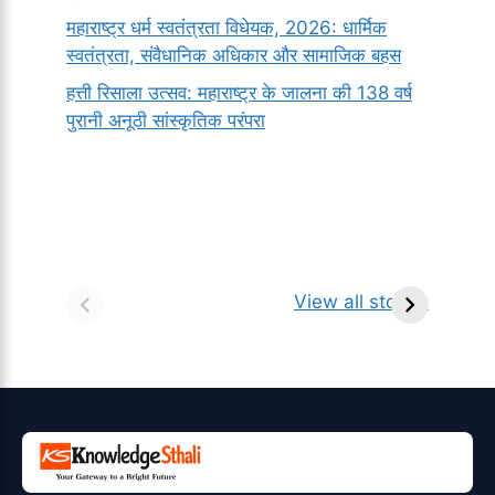
महाराष्ट्र धर्म स्वतंत्रता विधेयक, 2026: धार्मिक
स्वतंत्रता, संवैधानिक अधिकार और सामाजिक बहस
हत्ती रिसाला उत्सव: महाराष्ट्र के जालना की 138 वर्ष
पुरानी अनूठी सांस्कृतिक परंपरा
सर्वनाम (Pronoun)
भगवान शिव के 12
प
किसे कहते है?
ज्योतिर्लिंग | नाम,
व
View all stories
परिभाषा, भेद एवं
स्थान एवं स्तुति मंत्र
उदाहरण