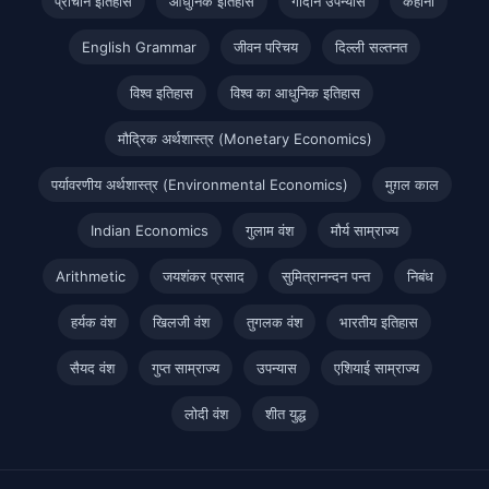
प्राचीन इतिहास
आधुनिक इतिहास
गोदान उपन्यास
कहानी
English Grammar
जीवन परिचय
दिल्ली सल्तनत
विश्व इतिहास
विश्व का आधुनिक इतिहास
मौद्रिक अर्थशास्त्र (Monetary Economics)
पर्यावरणीय अर्थशास्त्र (Environmental Economics)
मुग़ल काल
Indian Economics
गुलाम वंश
मौर्य साम्राज्य
Arithmetic
जयशंकर प्रसाद
सुमित्रानन्दन पन्त
निबंध
हर्यक वंश
खिलजी वंश
तुगलक वंश
भारतीय इतिहास
सैयद वंश
गुप्त साम्राज्य
उपन्यास
एशियाई साम्राज्य
लोदी वंश
शीत युद्ध