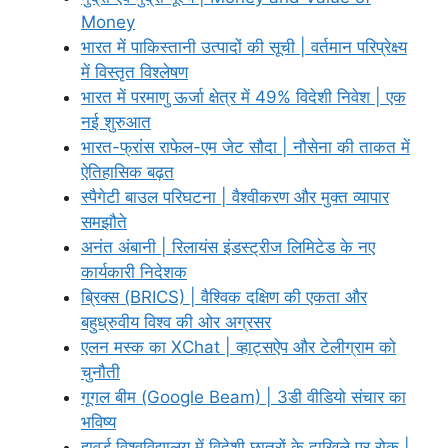
Money
भारत में पाकिस्तानी उत्पादों की सूची | वर्तमान परिप्रेक्ष्य
में विस्तृत विश्लेषण
भारत में परमाणु ऊर्जा क्षेत्र में 49% विदेशी निवेश | एक
नई शुरुआत
भारत-फ्रांस राफेल-एम जेट सौदा | नौसेना की ताकत में
ऐतिहासिक बढ़त
स्पैगेटी बाउल परिघटना | वैश्वीकरण और मुक्त व्यापार
समझौते
अनंत अंबानी | रिलायंस इंडस्ट्रीज लिमिटेड के नए
कार्यकारी निदेशक
ब्रिक्स (BRICS) | वैश्विक दक्षिण की एकता और
बहुध्रुवीय विश्व की ओर अग्रसर
एलन मस्क का XChat | व्हाट्सऐप और टेलीग्राम को
चुनौती
गूगल बीम (Google Beam) | 3डी वीडियो संचार का
भविष्य
हावर्ड विश्वविद्यालय में विदेशी छात्रों के दाखिले पर रोक |