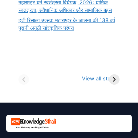
महाराष्ट्र धर्म स्वतंत्रता विधेयक, 2026: धार्मिक
स्वतंत्रता, संवैधानिक अधिकार और सामाजिक बहस
हत्ती रिसाला उत्सव: महाराष्ट्र के जालना की 138 वर्ष
पुरानी अनूठी सांस्कृतिक परंपरा
सर्वनाम (Pronoun)
भगवान शिव के 12
प
किसे कहते है?
ज्योतिर्लिंग | नाम,
व
View all stories
परिभाषा, भेद एवं
स्थान एवं स्तुति मंत्र
उदाहरण