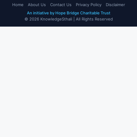
Home
About Us
Contact Us
Privacy Policy
Disclaimer
An initiative by Hope Bridge Charitable Trust
© 2026 KnowledgeSthali | All Rights Reserved