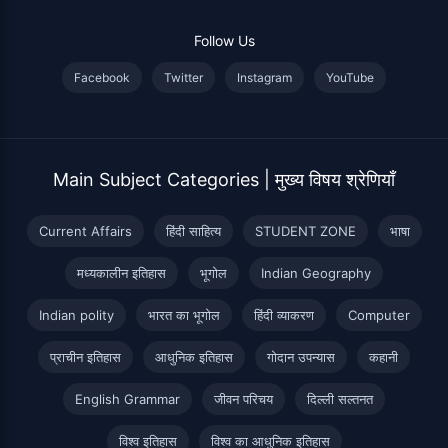
Follow Us
Facebook
Twitter
Instagram
YouTube
Main Subject Categories | मुख्य विषय श्रेणियाँ
Current Affairs
हिंदी साहित्य
STUDENT ZONE
भाषा
मध्यकालीन इतिहास
भूगोल
Indian Geography
Indian polity
भारत का भूगोल
हिंदी व्याकरण
Computer
प्राचीन इतिहास
आधुनिक इतिहास
गोदान उपन्यास
कहानी
English Grammar
जीवन परिचय
दिल्ली सल्तनत
विश्व इतिहास
विश्व का आधुनिक इतिहास