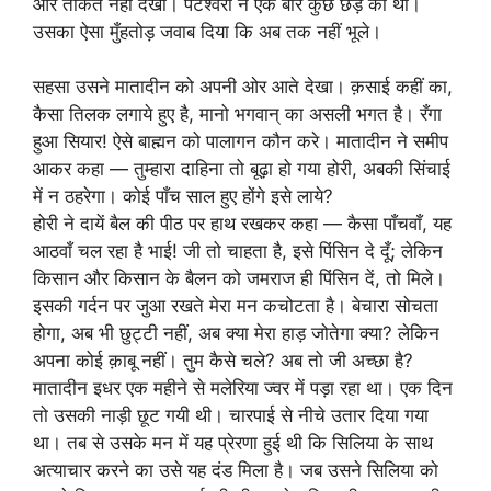
ओर ताकते नहीं देखा। पटेश्वरी ने एक बार कुछ छेड़ की थी।
उसका ऐसा मुँहतोड़ जवाब दिया कि अब तक नहीं भूले।
सहसा उसने मातादीन को अपनी ओर आते देखा। क़साई कहीं का,
कैसा तिलक लगाये हुए है, मानो भगवान् का असली भगत है। रँगा
हुआ सियार! ऐसे बाह्मन को पालागन कौन करे। मातादीन ने समीप
आकर कहा — तुम्हारा दाहिना तो बूढ़ा हो गया होरी, अबकी सिंचाई
में न ठहरेगा। कोई पाँच साल हुए होंगे इसे लाये?
होरी ने दायें बैल की पीठ पर हाथ रखकर कहा — कैसा पाँचवाँ, यह
आठवाँ चल रहा है भाई! जी तो चाहता है, इसे पिंसिन दे दूँ; लेकिन
किसान और किसान के बैलन को जमराज ही पिंसिन दें, तो मिले।
इसकी गर्दन पर जुआ रखते मेरा मन कचोटता है। बेचारा सोचता
होगा, अब भी छुट्टी नहीं, अब क्या मेरा हाड़ जोतेगा क्या? लेकिन
अपना कोई क़ाबू नहीं। तुम कैसे चले? अब तो जी अच्छा है?
मातादीन इधर एक महीने से मलेरिया ज्वर में पड़ा रहा था। एक दिन
तो उसकी नाड़ी छूट गयी थी। चारपाई से नीचे उतार दिया गया
था। तब से उसके मन में यह प्रेरणा हुई थी कि सिलिया के साथ
अत्याचार करने का उसे यह दंड मिला है। जब उसने सिलिया को