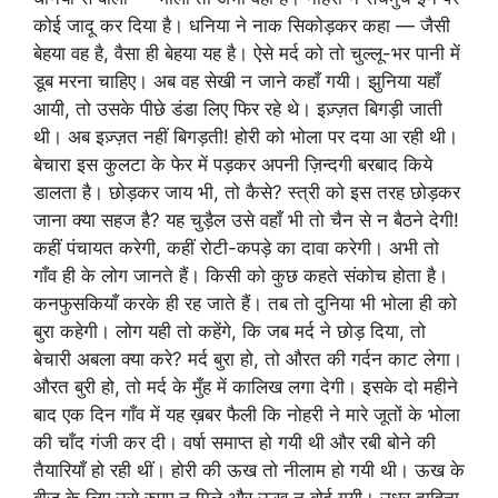
कोई जादू कर दिया है। धनिया ने नाक सिकोड़कर कहा — जैसी
बेहया वह है, वैसा ही बेहया यह है। ऐसे मर्द को तो चुल्लू-भर पानी में
डूब मरना चाहिए। अब वह सेखी न जाने कहाँ गयी। झुनिया यहाँ
आयी, तो उसके पीछे डंडा लिए फिर रहे थे। इज़्ज़त बिगड़ी जाती
थी। अब इज़्ज़त नहीं बिगड़ती! होरी को भोला पर दया आ रही थी।
बेचारा इस कुलटा के फेर में पड़कर अपनी ज़िन्दगी बरबाद किये
डालता है। छोड़कर जाय भी, तो कैसे? स्त्री को इस तरह छोड़कर
जाना क्या सहज है? यह चुड़ैल उसे वहाँ भी तो चैन से न बैठने देगी!
कहीं पंचायत करेगी, कहीं रोटी-कपड़े का दावा करेगी। अभी तो
गाँव ही के लोग जानते हैं। किसी को कुछ कहते संकोच होता है।
कनफुसकियाँ करके ही रह जाते हैं। तब तो दुनिया भी भोला ही को
बुरा कहेगी। लोग यही तो कहेंगे, कि जब मर्द ने छोड़ दिया, तो
बेचारी अबला क्या करे? मर्द बुरा हो, तो औरत की गर्दन काट लेगा।
औरत बुरी हो, तो मर्द के मुँह में कालिख लगा देगी। इसके दो महीने
बाद एक दिन गाँव में यह ख़बर फैली कि नोहरी ने मारे जूतों के भोला
की चाँद गंजी कर दी। वर्षा समाप्त हो गयी थी और रबी बोने की
तैयारियाँ हो रही थीं। होरी की ऊख तो नीलाम हो गयी थी। ऊख के
बीज के लिए उसे रुपए न मिले और ऊख न बोई गयी। उधर दाहिना