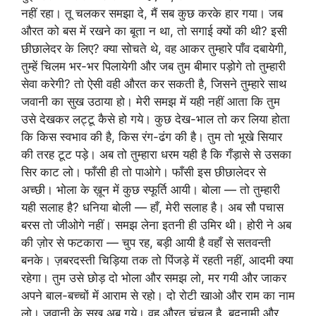
नहीं रहा। तू चलकर समझा दे, मैं सब कुछ करके हार गया। जब
औरत को बस में रखने का बूता न था, तो सगाई क्यों की थी? इसी
छीछालेदर के लिए? क्या सोचते थे, वह आकर तुम्हारे पाँव दबायेगी,
तुम्हें चिलम भर-भर पिलायेगी और जब तुम बीमार पड़ोगे तो तुम्हारी
सेवा करेगी? तो ऐसी वही औरत कर सकती है, जिसने तुम्हारे साथ
जवानी का सुख उठाया हो। मेरी समझ में यही नहीं आता कि तुम
उसे देखकर लट्टू कैसे हो गये। कुछ देख-भाल तो कर लिया होता
कि किस स्वभाव की है, किस रंग-ढंग की है। तुम तो भूखे सियार
की तरह टूट पड़े। अब तो तुम्हारा धरम यही है कि गँड़ासे से उसका
सिर काट लो। फाँसी ही तो पाओगे। फाँसी इस छीछालेदर से
अच्छी। भोला के ख़ून में कुछ स्फूर्ति आयी। बोला — तो तुम्हारी
यही सलाह है? धनिया बोली — हाँ, मेरी सलाह है। अब सौ पचास
बरस तो जीओगे नहीं। समझ लेना इतनी ही उमिर थी। होरी ने अब
की ज़ोर से फटकारा — चुप रह, बड़ी आयी है वहाँ से सतवन्ती
बनके। ज़बरदस्ती चिड़िया तक तो पिंजड़े में रहती नहीं, आदमी क्या
रहेगा। तुम उसे छोड़ दो भोला और समझ लो, मर गयी और जाकर
अपने बाल-बच्चों में आराम से रहो। दो रोटी खाओ और राम का नाम
लो। जवानी के सुख अब गये। वह औरत चंचल है, बदनामी और