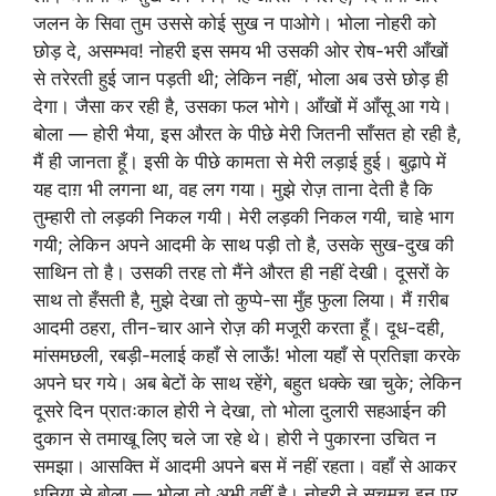
जलन के सिवा तुम उससे कोई सुख न पाओगे। भोला नोहरी को
छोड़ दे, असम्भव! नोहरी इस समय भी उसकी ओर रोष-भरी आँखों
से तरेरती हुई जान पड़ती थी; लेकिन नहीं, भोला अब उसे छोड़ ही
देगा। जैसा कर रही है, उसका फल भोगे। आँखों में आँसू आ गये।
बोला — होरी भैया, इस औरत के पीछे मेरी जितनी साँसत हो रही है,
मैं ही जानता हूँ। इसी के पीछे कामता से मेरी लड़ाई हुई। बुढ़ापे में
यह दाग़ भी लगना था, वह लग गया। मुझे रोज़ ताना देती है कि
तुम्हारी तो लड़की निकल गयी। मेरी लड़की निकल गयी, चाहे भाग
गयी; लेकिन अपने आदमी के साथ पड़ी तो है, उसके सुख-दुख की
साथिन तो है। उसकी तरह तो मैंने औरत ही नहीं देखी। दूसरों के
साथ तो हँसती है, मुझे देखा तो कुप्पे-सा मुँह फुला लिया। मैं ग़रीब
आदमी ठहरा, तीन-चार आने रोज़ की मजूरी करता हूँ। दूध-दही,
मांसमछली, रबड़ी-मलाई कहाँ से लाऊँ! भोला यहाँ से प्रतिज्ञा करके
अपने घर गये। अब बेटों के साथ रहेंगे, बहुत धक्के खा चुके; लेकिन
दूसरे दिन प्रातःकाल होरी ने देखा, तो भोला दुलारी सहआईन की
दुकान से तमाखू लिए चले जा रहे थे। होरी ने पुकारना उचित न
समझा। आसक्ति में आदमी अपने बस में नहीं रहता। वहाँ से आकर
धनिया से बोला — भोला तो अभी वहीं है। नोहरी ने सचमुच इन पर