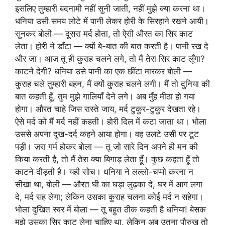
इसलिए तुम्हारी बदनामी नहीं सुनी जाती, नहीं मुझे क्या करना था।
धनिया उसी समय लोटे में पानी लेकर होरी के सिरहाने रखने आयी।
सुनकर बोली — दूसरा मर्द होता, तो ऐसी औरत का सिर काट
लेता। होरी ने डाँटा — क्यों बे-बात की बात करती है। पानी रख दे
और जा। आज तू ही कुराह चलने लगे, तो मैं तेरा सिर काट लूँगा?
काटने देगी? धनिया उसे पानी का एक छींटा मारकर बोली —
कुराह चले तुम्हारी बहन, मैं क्यों कुराह चलने लगी। मैं तो दुनिया की
बात कहती हूँ, तुम मुझे गालियाँ देने लगे। अब मुँह मीठा हो गया
होगा। औरत चाहे जिस रास्ते जाय, मर्द टुकुर-टुकुर देखता रहे।
ऐसे मर्द को मैं मर्द नहीं कहती। होरी दिल में कटा जाता था। भोला
उससे अपना दुख-दर्द कहने आया होगा। वह उलटे उसी पर टूट
पड़ी। ज़रा गर्म होकर बोला — तू जो सारे दिन अपने ही मन की
किया करती है, तो मैं तेरा क्या बिगाड़ लेता हूँ। कुछ कहता हूँ तो
काटने दौड़ती है। यही सोच। धनिया ने लल्लो-चप्पो करना न
सीखा था, बोली — औरत घी का घड़ा लुढ़का दे, घर में आग लगा
दे, मर्द सह लेगा; लेकिन उसका कुराह चलना कोई मर्द न सहेगा।
भोला दुखित स्वर में बोला — तू बहुत ठीक कहती है धनिया! बेसक
मुझे उसका सिर काट लेना चाहिए था, लेकिन अब उतना पौरुख तो