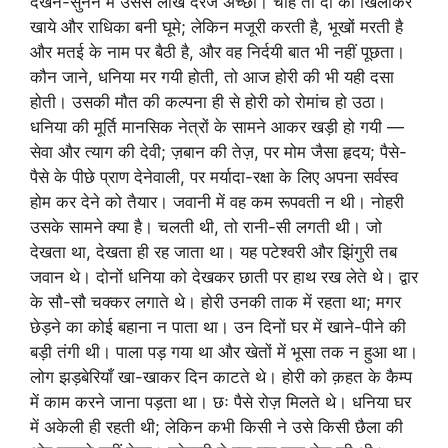
देखने-सुनने में उससे लाख दरजे अच्छी। चाहे तो दो को खिलाकर
खाये और राधिका बनी घूमे; लेकिन मजूरी करती है, भूखों मरती है
और मतई के नाम पर बैठी है, और वह निर्दयी बात भी नहीं पूछता।
कौन जाने, धनिया मर गयी होती, तो आज होरी की भी यही दसा
होती। उसकी मौत की कल्पना ही से होरी को रोमांच हो उठा।
धनिया की मूर्ति मानसिक नेत्रों के सामने आकर खड़ी हो गयी —
सेवा और त्याग की देवी; ज़बान की तेज़, पर मोम जैसा हृदय; पैसे-
पैसे के पीछे प्राण देनेवाली, पर मर्यादा-रक्षा के लिए अपना सर्वस्व
होम कर देने को तैयार। जवानी में वह कम रूपवती न थी। नोहरी
उसके सामने क्या है। चलती थी, तो रानी-सी लगती थी। जो
देखता था, देखता ही रह जाता था। यह पटेश्वरी और झिंगुरी तब
जवान थे। दोनों धनिया को देखकर छाती पर हाथ रख लेते थे। द्वार
के सौ-सौ चक्कर लगाते थे। होरी उनकी ताक में रहता था; मगर
छेड़ने का कोई बहाना न पाता था। उन दिनों घर में खाने-पीने की
बड़ी तंगी थी। पाला पड़ गया था और खेतों में भूसा तक न हुआ था।
लोग झड़बेरियाँ खा-खाकर दिन काटते थे। होरी को क़हत के कैम्प
में काम करने जाना पड़ता था। छः पैसे रोज़ मिलते थे। धनिया घर
में अकेली ही रहती थी; लेकिन कभी किसी ने उसे किसी छैला की