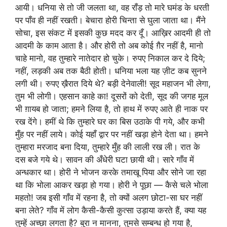
आयी। धनिया से तो जी जलता था, वह राँड़ तो मारे घमंड के धरती
पर पाँव ही नहीं रखती। बेचारा होरी चिन्ता से घुला जाता था। मैंने
सोचा, इस संकट में इसकी कुछ मदद कर दूँ। आख़िर आदमी ही तो
आदमी के काम आता है। और होरी तो अब कोई ग़ैर नहीं है, मानो
चाहे मानो, वह तुम्हारे नातेदार हो चुके। रुपए निकाल कर दे दिये;
नहीं, लड़की अब तक बैठी होती। धनिया भला यह ज़ीट कब सुनने
लगी थी। रुपए ख़ैरात दिये थे? बड़ी देनेवाली! सूद महाजन भी लेगा,
तुम भी लोगी। एहसान काहे का! दूसरों को देती, सूद की जगह मूल
भी ग़ायब हो जाता; हमने लिया है, तो हाथ में रुपए आते ही नाक पर
रख देंगे। हमीं थे कि तुम्हारे घर का बिस उठाके पी गये, और कभी
मुँह पर नहीं लाये। कोई यहाँ द्वार पर नहीं खड़ा होने देता था। हमने
तुम्हारा मरजाद बना दिया, तुम्हारे मुँह की लाली रख ली। रात के
दस बजे गये थे। सावन की अँधेरी घटा छायी थी। सारे गाँव में
अन्धकार था। होरी ने भोजन करके तमाखू पिया और सोने जा रहा
था कि भोला आकर खड़ा हो गया। होरी ने पूछा — कैसे चले भोला
महतो! जब इसी गाँव में रहना है, तो क्यों अलग छोटा-सा घर नहीं
बना लेते? गाँव में लोग कैसी-कैसी कुत्सा उड़ाया करते हैं, क्या यह
तुम्हें अच्छा लगता है? बुरा न मानना, तुमसे सम्बन्ध हो गया है,