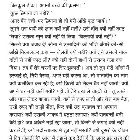
‘बिलकुल ठीक। अपनी बच्चे की क़सम। ‘
‘कुछ छिपाया तो नहीं? ‘
‘अगर मैंने रत्ती-भर छिपाया हो तो मेरी आँखें फूट जायँ। ‘
‘तुमने उस पापी को लात क्यों नहीं मारी? उसे दाँत क्यों नहीं काट
लिया? उसका ख़ून क्यों नहीं पी लिया, चिल्लायी क्यों नहीं? ‘
सिल्लो क्या जवाब दे! सोना ने उन्मादिनी की भाँति अँगारे की-सी
आँखें निकालकर कहा — बोलती क्यों नहीं? क्यों तूने उसकी नाक
दाँतों से नहीं काट ली? क्यों नहीं दोनों हाथों से उसका गला दबा
दिया। तब मैं तेरे चरणों पर सिर झुकाती। अब तो तुम मेरी आँखों में
हरजाई हो, निरी बेसवा; अगर यही करना था, तो मातादीन का नाम
क्यों कलंकित कर रही है; क्यों किसी को लेकर बैठ नहीं जाती; क्यों
अपने घर नहीं चली गयी? यही तो तेरे घरवाले चाहते थे। तू उपले
और घास लेकर बाज़ार जाती, वहाँ से रुपए लाती और तेरा बाप बैठा,
उसी रुपए की ताड़ी पीता, फिर क्यों उस ब्राह्मण का अपमान
कराया? क्यों उसकी आबरू में बट्टा लगाया? क्यों सतवन्ती बनी
बैठी हो? जब अकेले नहीं रहा जाता, तो किसी से सगाई क्यों नहीं
कर लेती; क्यों नदी-तालाब में डूब नहीं मरती? क्यों दूसरों के जीवन
में विष घोलती है? आज मैं तुझसे कह देती हूँ कि अगर इस तरह की