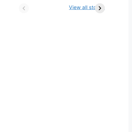
किसे कहते है? परिभाषा,
ज्योतिर्लिंग | नाम, स्थान एवं
View all stories
भेद एवं उदाहरण
स्तुति मंत्र