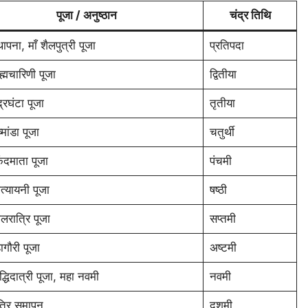
पूजा / अनुष्ठान
चंद्र तिथि
ापना, माँ शैलपुत्री पूजा
प्रतिपदा
रह्मचारिणी पूजा
द्वितीया
द्रघंटा पूजा
तृतीया
ष्मांडा पूजा
चतुर्थी
्कंदमाता पूजा
पंचमी
ात्यायनी पूजा
षष्ठी
ालरात्रि पूजा
सप्तमी
ागौरी पूजा
अष्टमी
द्धिदात्री पूजा, महा नवमी
नवमी
त्रि समापन
दशमी