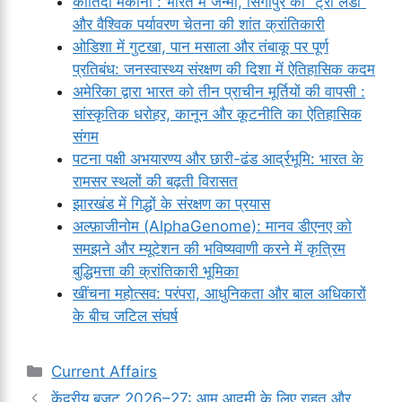
कीर्तिदा मेकानी : भारत में जन्मी, सिंगापुर की “ट्री लेडी”
और वैश्विक पर्यावरण चेतना की शांत क्रांतिकारी
ओडिशा में गुटखा, पान मसाला और तंबाकू पर पूर्ण
प्रतिबंध: जनस्वास्थ्य संरक्षण की दिशा में ऐतिहासिक कदम
अमेरिका द्वारा भारत को तीन प्राचीन मूर्तियों की वापसी :
सांस्कृतिक धरोहर, कानून और कूटनीति का ऐतिहासिक
संगम
पटना पक्षी अभयारण्य और छारी-ढंड आर्द्रभूमि: भारत के
रामसर स्थलों की बढ़ती विरासत
झारखंड में गिद्धों के संरक्षण का प्रयास
अल्फ़ाजीनोम (AlphaGenome): मानव डीएनए को
समझने और म्यूटेशन की भविष्यवाणी करने में कृत्रिम
बुद्धिमत्ता की क्रांतिकारी भूमिका
खींचना महोत्सव: परंपरा, आधुनिकता और बाल अधिकारों
के बीच जटिल संघर्ष
Categories
Current Affairs
केंद्रीय बजट 2026–27: आम आदमी के लिए राहत और