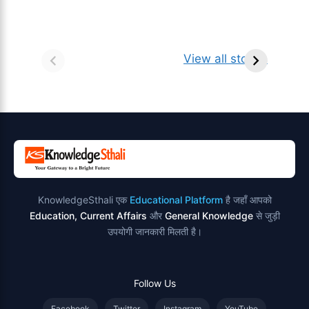
सर्वनाम (Pronoun)
भगवान शिव के 12
प
किसे कहते है?
ज्योतिर्लिंग | नाम,
व
View all stories
परिभाषा, भेद एवं
स्थान एवं स्तुति मंत्र
उदाहरण
KnowledgeSthali एक
Educational Platform
है जहाँ आपको
Education, Current Affairs
और
General Knowledge
से जुड़ी
उपयोगी जानकारी मिलती है।
Follow Us
Facebook
Twitter
Instagram
YouTube