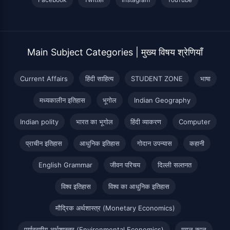
Main Subject Categories | मुख्य विषय श्रेणियाँ
Current Affairs
हिंदी साहित्य
STUDENT ZONE
भाषा
मध्यकालीन इतिहास
भूगोल
Indian Geography
Indian polity
भारत का भूगोल
हिंदी व्याकरण
Computer
प्राचीन इतिहास
आधुनिक इतिहास
गोदान उपन्यास
कहानी
English Grammar
जीवन परिचय
दिल्ली सल्तनत
विश्व इतिहास
विश्व का आधुनिक इतिहास
मौद्रिक अर्थशास्त्र (Monetary Economics)
पर्यावरणीय अर्थशास्त्र (Environmental Economics)
मुग़ल काल