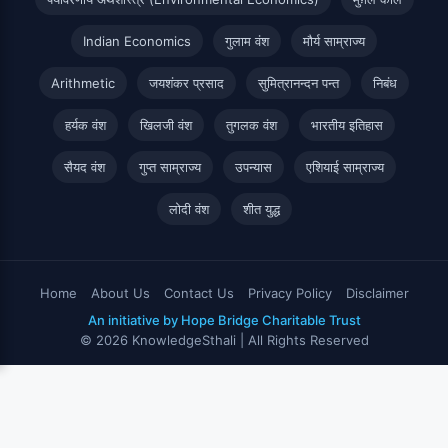
Indian Economics
गुलाम वंश
मौर्य साम्राज्य
Arithmetic
जयशंकर प्रसाद
सुमित्रानन्दन पन्त
निबंध
हर्यक वंश
खिलजी वंश
तुगलक वंश
भारतीय इतिहास
सैयद वंश
गुप्त साम्राज्य
उपन्यास
एशियाई साम्राज्य
लोदी वंश
शीत युद्ध
Home
About Us
Contact Us
Privacy Policy
Disclaimer
An initiative by Hope Bridge Charitable Trust
© 2026 KnowledgeSthali | All Rights Reserved