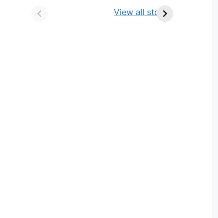
किसे कहते है? परिभाषा,
ज्योतिर्लिंग | नाम, स्थान एवं
View all stories
भेद एवं उदाहरण
स्तुति मंत्र