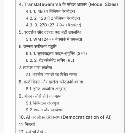
TranslateGemma के मॉडल आकार (Model Sizes)
1. 4B (4 बिलियन पैरामीटर)
2. 12B (12 बिलियन पैरामीटर)
3. 27B (27 बिलियन पैरामीटर)
प्रदर्शन और दक्षता: एक बड़ी उपलब्धि
WMT24++ बेंचमार्क में सफलता
उन्नत प्रशिक्षण पद्धति
1. सुपरवाइज़्ड फ़ाइन-ट्यूनिंग (SFT)
2. रीइन्फोर्समेंट लर्निंग (RL)
व्यापक भाषा कवरेज
भारतीय भाषाओं का विशेष महत्व
मल्टीमोडल और क्रॉस-प्लेटफ़ॉर्म क्षमता
इमेज-आधारित अनुवाद
ओपन-सोर्स होने का महत्व
डिजिटल संप्रभुता
शासन और समावेशन
AI का लोकतंत्रीकरण (Democratization of AI)
निष्कर्ष
इन्हें भी देखें –