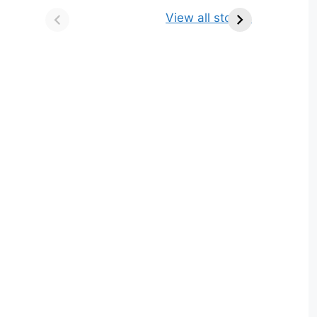
किसे कहते है? परिभाषा,
ज्योतिर्लिंग | नाम, स्थान एवं
View all stories
भेद एवं उदाहरण
स्तुति मंत्र