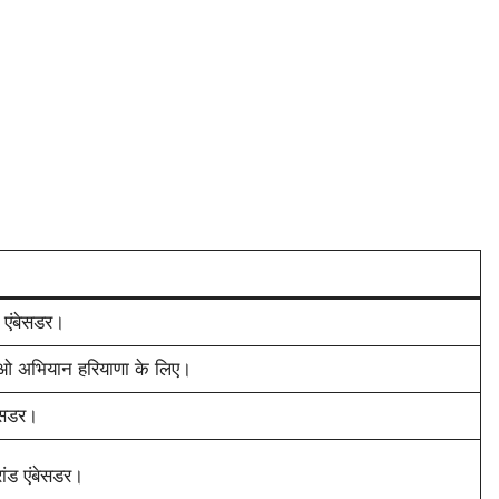
ड एंबेसडर।
़ाओ अभियान हरियाणा के लिए।
ेसडर।
ांड एंबेसडर।