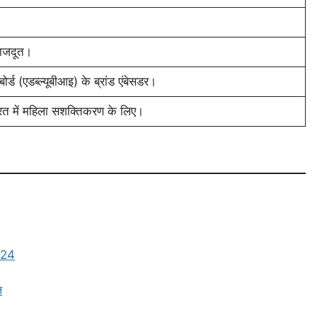
राजदूत।
र्ड (एडब्ल्यूबीआइ) के ब्रांड एंबेसडर।
त में महिला सशक्तिकरण के लिए।
024
ल