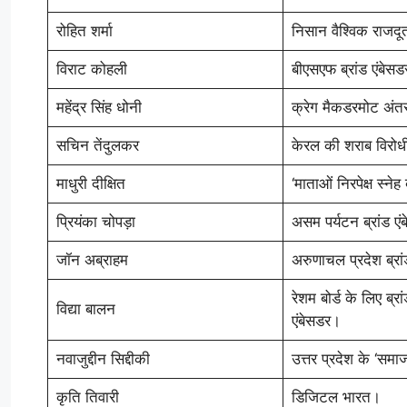
रोहित शर्मा
निसान वैश्विक राजद
विराट कोहली
बीएसएफ ब्रांड एंबेसड
महेंद्र सिंह धोनी
क्रेग मैकडरमोट अंतर्
सचिन तेंदुलकर
केरल की शराब विरोधी
माधुरी दीक्षित
‘माताओं निरपेक्ष स्ने
प्रियंका चोपड़ा
असम पर्यटन ब्रांड ए
जॉन अब्राहम
अरुणाचल प्रदेश ब्रा
रेशम बोर्ड के लिए ब्
विद्या बालन
एंबेसडर।
नवाजुद्दीन सिद्दीकी
उत्तर प्रदेश के ‘स
कृति तिवारी
डिजिटल भारत।