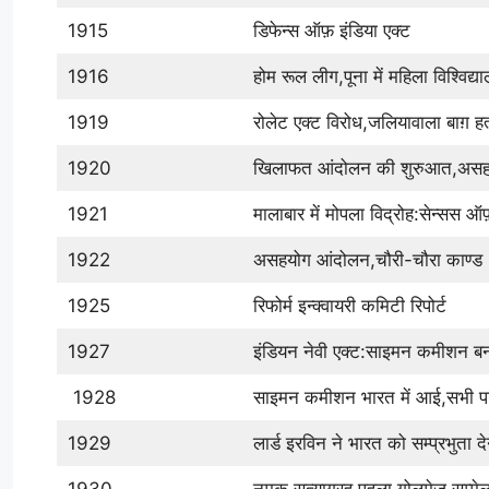
1915
डिफेन्स ऑफ़ इंडिया एक्ट
1916
होम रूल लीग,पूना में महिला विश्विद्
1919
रोलेट एक्ट विरोध,जलियावाला बाग़ हत
1920
खिलाफत आंदोलन की शुरुआत,असह
1921
मालाबार में मोपला विद्रोह:सेन्सस
1922
असहयोग आंदोलन,चौरी-चौरा काण्ड
1925
रिफोर्म इन्क्वायरी कमिटी रिपोर्ट
1927
इंडियन नेवी एक्ट:साइमन कमीशन ब
1928
साइमन कमीशन भारत में आई,सभी पार्
1929
लार्ड इरविन ने भारत को सम्प्रभुता द