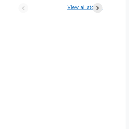
किसे कहते है? परिभाषा,
ज्योतिर्लिंग | नाम, स्थान एवं
View all stories
भेद एवं उदाहरण
स्तुति मंत्र