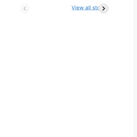
किसे कहते है? परिभाषा,
ज्योतिर्लिंग | नाम, स्थान एवं
View all stories
भेद एवं उदाहरण
स्तुति मंत्र