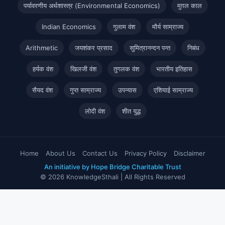
पर्यावरणीय अर्थशास्त्र (Environmental Economics)
मुग़ल काल
Indian Economics
गुलाम वंश
मौर्य साम्राज्य
Arithmetic
जयशंकर प्रसाद
सुमित्रानन्दन पन्त
निबंध
हर्यक वंश
खिलजी वंश
तुगलक वंश
भारतीय इतिहास
सैयद वंश
गुप्त साम्राज्य
उपन्यास
एशियाई साम्राज्य
लोदी वंश
शीत युद्ध
Home
About Us
Contact Us
Privacy Policy
Disclaimer
An initiative by Hope Bridge Charitable Trust
© 2026 KnowledgeSthali | All Rights Reserved