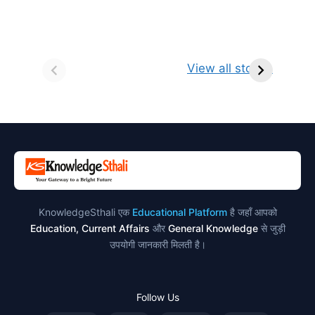
सर्वनाम (Pronoun)
भगवान शिव के 12
प
किसे कहते है?
ज्योतिर्लिंग | नाम,
व
View all stories
परिभाषा, भेद एवं
स्थान एवं स्तुति मंत्र
उदाहरण
KnowledgeSthali एक
Educational Platform
है जहाँ आपको
Education, Current Affairs
और
General Knowledge
से जुड़ी
उपयोगी जानकारी मिलती है।
Follow Us