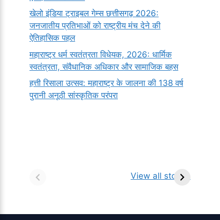
खेलो इंडिया ट्राइबल गेम्स छत्तीसगढ़ 2026:
जनजातीय प्रतिभाओं को राष्ट्रीय मंच देने की
ऐतिहासिक पहल
महाराष्ट्र धर्म स्वतंत्रता विधेयक, 2026: धार्मिक
स्वतंत्रता, संवैधानिक अधिकार और सामाजिक बहस
हत्ती रिसाला उत्सव: महाराष्ट्र के जालना की 138 वर्ष
पुरानी अनूठी सांस्कृतिक परंपरा
सर्वनाम (Pronoun)
भगवान शिव के 12
प
किसे कहते है?
ज्योतिर्लिंग | नाम,
व
View all stories
परिभाषा, भेद एवं
स्थान एवं स्तुति मंत्र
उदाहरण