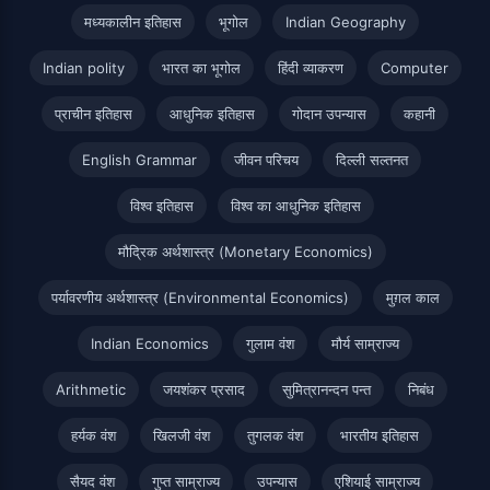
मध्यकालीन इतिहास
भूगोल
Indian Geography
Indian polity
भारत का भूगोल
हिंदी व्याकरण
Computer
प्राचीन इतिहास
आधुनिक इतिहास
गोदान उपन्यास
कहानी
English Grammar
जीवन परिचय
दिल्ली सल्तनत
विश्व इतिहास
विश्व का आधुनिक इतिहास
मौद्रिक अर्थशास्त्र (Monetary Economics)
पर्यावरणीय अर्थशास्त्र (Environmental Economics)
मुग़ल काल
Indian Economics
गुलाम वंश
मौर्य साम्राज्य
Arithmetic
जयशंकर प्रसाद
सुमित्रानन्दन पन्त
निबंध
हर्यक वंश
खिलजी वंश
तुगलक वंश
भारतीय इतिहास
सैयद वंश
गुप्त साम्राज्य
उपन्यास
एशियाई साम्राज्य