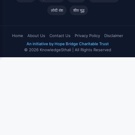
लोदी वंश
शीत युद्ध
Home
About Us
Contact Us
Privacy Policy
Disclaimer
An initiative by Hope Bridge Charitable Trust
© 2026 KnowledgeSthali | All Rights Reserved