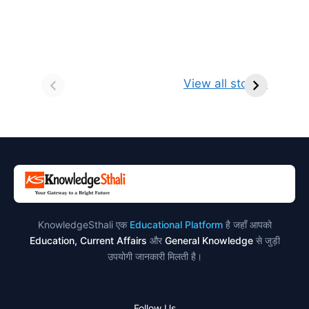
सर्वनाम (Pronoun)
भगवान शिव के 12
प
किसे कहते है?
ज्योतिर्लिंग | नाम,
व
View all stories
परिभाषा, भेद एवं
स्थान एवं स्तुति मंत्र
उदाहरण
KnowledgeSthali एक
Educational Platform
है जहाँ आपको
Education, Current Affairs
और
General Knowledge
से जुड़ी
उपयोगी जानकारी मिलती है।
Follow Us