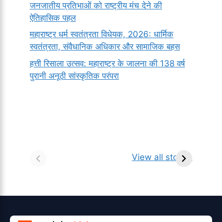
जनजातीय प्रतिभाओं को राष्ट्रीय मंच देने की
ऐतिहासिक पहल
महाराष्ट्र धर्म स्वतंत्रता विधेयक, 2026: धार्मिक
स्वतंत्रता, संवैधानिक अधिकार और सामाजिक बहस
हत्ती रिसाला उत्सव: महाराष्ट्र के जालना की 138 वर्ष
पुरानी अनूठी सांस्कृतिक परंपरा
सर्वनाम (Pronoun)
भगवान शिव के 12
प
किसे कहते है?
ज्योतिर्लिंग | नाम,
व
View all stories
परिभाषा, भेद एवं
स्थान एवं स्तुति मंत्र
उदाहरण