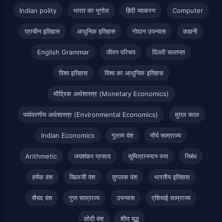
Indian polity
भारत का भूगोल
हिंदी व्याकरण
Computer
प्राचीन इतिहास
आधुनिक इतिहास
गोदान उपन्यास
कहानी
English Grammar
जीवन परिचय
दिल्ली सल्तनत
विश्व इतिहास
विश्व का आधुनिक इतिहास
मौद्रिक अर्थशास्त्र (Monetary Economics)
पर्यावरणीय अर्थशास्त्र (Environmental Economics)
मुग़ल काल
Indian Economics
गुलाम वंश
मौर्य साम्राज्य
Arithmetic
जयशंकर प्रसाद
सुमित्रानन्दन पन्त
निबंध
हर्यक वंश
खिलजी वंश
तुगलक वंश
भारतीय इतिहास
सैयद वंश
गुप्त साम्राज्य
उपन्यास
एशियाई साम्राज्य
लोदी वंश
शीत युद्ध