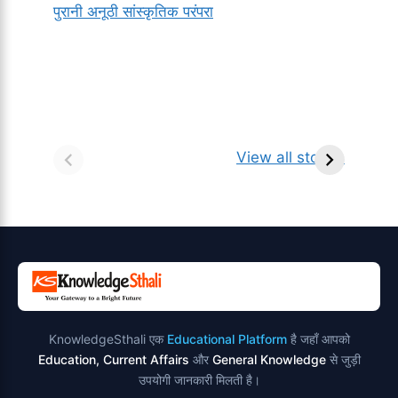
पुरानी अनूठी सांस्कृतिक परंपरा
सर्वनाम (Pronoun)
भगवान शिव के 12
प
किसे कहते है?
ज्योतिर्लिंग | नाम,
व
View all stories
परिभाषा, भेद एवं
स्थान एवं स्तुति मंत्र
उदाहरण
KnowledgeSthali एक
Educational Platform
है जहाँ आपको
Education, Current Affairs
और
General Knowledge
से जुड़ी
उपयोगी जानकारी मिलती है।