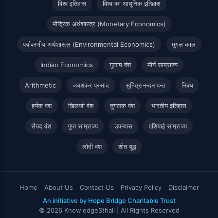
विश्व इतिहास
विश्व का आधुनिक इतिहास
मौद्रिक अर्थशास्त्र (Monetary Economics)
पर्यावरणीय अर्थशास्त्र (Environmental Economics)
मुग़ल काल
Indian Economics
गुलाम वंश
मौर्य साम्राज्य
Arithmetic
जयशंकर प्रसाद
सुमित्रानन्दन पन्त
निबंध
हर्यक वंश
खिलजी वंश
तुगलक वंश
भारतीय इतिहास
सैयद वंश
गुप्त साम्राज्य
उपन्यास
एशियाई साम्राज्य
लोदी वंश
शीत युद्ध
Home
About Us
Contact Us
Privacy Policy
Disclaimer
An initiative by Hope Bridge Charitable Trust
© 2026 KnowledgeSthali | All Rights Reserved