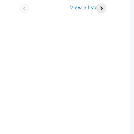
किसे कहते है? परिभाषा,
ज्योतिर्लिंग | नाम, स्थान एवं
View all stories
भेद एवं उदाहरण
स्तुति मंत्र