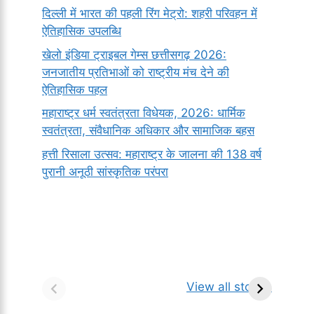
दिल्ली में भारत की पहली रिंग मेट्रो: शहरी परिवहन में
ऐतिहासिक उपलब्धि
खेलो इंडिया ट्राइबल गेम्स छत्तीसगढ़ 2026:
जनजातीय प्रतिभाओं को राष्ट्रीय मंच देने की
ऐतिहासिक पहल
महाराष्ट्र धर्म स्वतंत्रता विधेयक, 2026: धार्मिक
स्वतंत्रता, संवैधानिक अधिकार और सामाजिक बहस
हत्ती रिसाला उत्सव: महाराष्ट्र के जालना की 138 वर्ष
पुरानी अनूठी सांस्कृतिक परंपरा
सर्वनाम (Pronoun)
भगवान शिव के 12
प
किसे कहते है?
ज्योतिर्लिंग | नाम,
व
View all stories
परिभाषा, भेद एवं
स्थान एवं स्तुति मंत्र