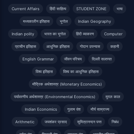
Current Affairs
हिंदी साहित्य
STUDENT ZONE
भाषा
मध्यकालीन इतिहास
भूगोल
Indian Geography
Indian polity
भारत का भूगोल
हिंदी व्याकरण
Computer
प्राचीन इतिहास
आधुनिक इतिहास
गोदान उपन्यास
कहानी
English Grammar
जीवन परिचय
दिल्ली सल्तनत
विश्व इतिहास
विश्व का आधुनिक इतिहास
मौद्रिक अर्थशास्त्र (Monetary Economics)
पर्यावरणीय अर्थशास्त्र (Environmental Economics)
मुग़ल काल
Indian Economics
गुलाम वंश
मौर्य साम्राज्य
Arithmetic
जयशंकर प्रसाद
सुमित्रानन्दन पन्त
निबंध