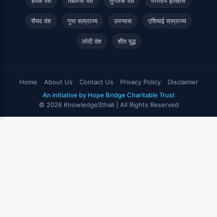
हर्यक वंश
खिलजी वंश
तुगलक वंश
भारतीय इतिहास
सैयद वंश
गुप्त साम्राज्य
उपन्यास
एशियाई साम्राज्य
लोदी वंश
शीत युद्ध
Home
About Us
Contact Us
Privacy Policy
Disclaimer
An initiative by Hope Bridge Charitable Trust
© 2026 KnowledgeSthali | All Rights Reserved