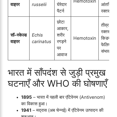
Hemotoxin
वाइपर
russelii
घेरेदार
आंतरिक
पैटर्न
रक्तस्राव
छोटा
तीव्र दर्द,
आकार,
रक्तस्राव
सॉ–स्केल्ड
Echis
शरीर
Hemotoxin
किडनी
वाइपर
carinatus
रगड़ने
फेलियर 
पर
संभावना
आवाज
भारत में साँपदंश से जुड़ी प्रमुख
घटनाएँ और WHO की घोषणाएँ
1895
– भारत में पहली बार एंटिवेनम (Antivenom)
का विकास हुआ।
1941
– मद्रास (अब चेन्नई) में एंटिवेनम उत्पादन की
शुरुआत।