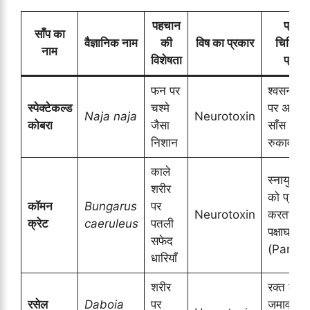
पहचान
प्रमुख
साँप का
वैज्ञानिक नाम
की
विष का प्रकार
चिकित्स
नाम
विशेषता
प्रभाव
फन पर
श्वसन तंत
स्पेक्टेकल्ड
चश्मे
पर असर,
Naja naja
Neurotoxin
कोबरा
जैसा
साँस लेने मे
निशान
रुकावट
काले
स्नायु तंत्
शरीर
को प्रभाव
कॉमन
Bungarus
पर
Neurotoxin
करता है,
क्रेट
caeruleus
पतली
पक्षाघात
सफेद
(Paralys
धारियाँ
शरीर
रक्त का
रसेल
Daboia
पर
जमाव रुक