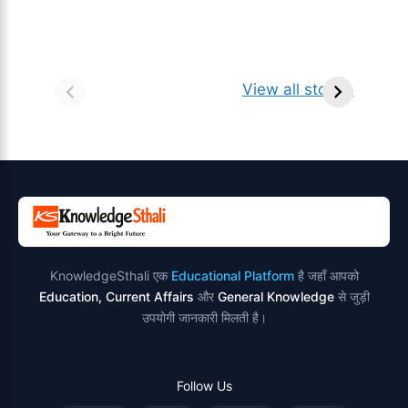
सर्वनाम (Pronoun)
भगवान शिव के 12
प
किसे कहते है?
ज्योतिर्लिंग | नाम,
व
View all stories
परिभाषा, भेद एवं
स्थान एवं स्तुति मंत्र
उदाहरण
KnowledgeSthali एक
Educational Platform
है जहाँ आपको
Education, Current Affairs
और
General Knowledge
से जुड़ी
उपयोगी जानकारी मिलती है।
Follow Us