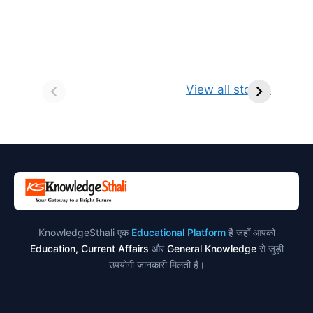
सर्वनाम (Pronoun)
भगवान शिव के 12
प
किसे कहते है?
ज्योतिर्लिंग | नाम,
व
View all stories
परिभाषा, भेद एवं
स्थान एवं स्तुति मंत्र
उदाहरण
KnowledgeSthali एक
Educational Platform
है जहाँ आपको
Education, Current Affairs
और
General Knowledge
से जुड़ी
उपयोगी जानकारी मिलती है।