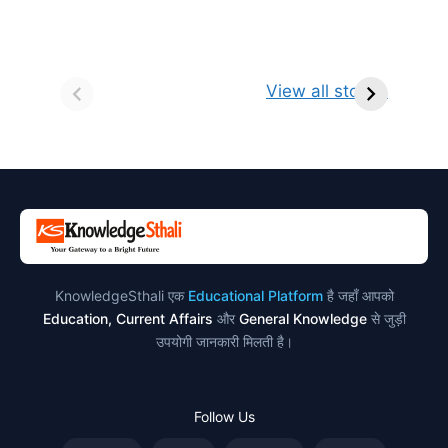
सर्वनाम (Pronoun)
भगवान शिव के 12
प
किसे कहते है?
ज्योतिर्लिंग | नाम,
व
View all stories
परिभाषा, भेद एवं
स्थान एवं स्तुति मंत्र
उदाहरण
KnowledgeSthali एक
Educational Platform
है जहाँ आपको
Education, Current Affairs
और
General Knowledge
से जुड़ी
उपयोगी जानकारी मिलती है।
Follow Us