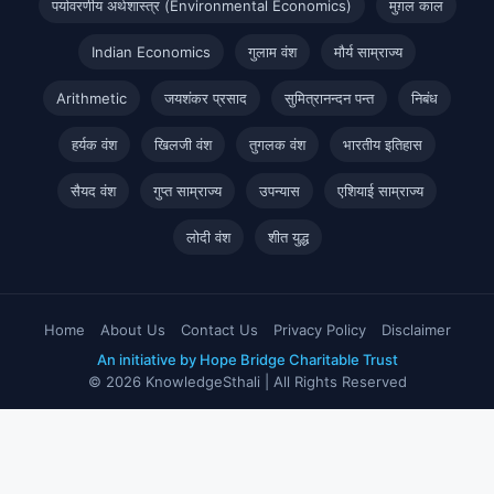
पर्यावरणीय अर्थशास्त्र (Environmental Economics)
मुग़ल काल
Indian Economics
गुलाम वंश
मौर्य साम्राज्य
Arithmetic
जयशंकर प्रसाद
सुमित्रानन्दन पन्त
निबंध
हर्यक वंश
खिलजी वंश
तुगलक वंश
भारतीय इतिहास
सैयद वंश
गुप्त साम्राज्य
उपन्यास
एशियाई साम्राज्य
लोदी वंश
शीत युद्ध
Home
About Us
Contact Us
Privacy Policy
Disclaimer
An initiative by Hope Bridge Charitable Trust
© 2026 KnowledgeSthali | All Rights Reserved