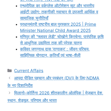
एन्थ्रोपिक का वर्कप्लेस ऑटोमेशन सूट और भारतीय
आईटी उद्योग: तकनीकी नवाचार से उपजती आर्थिक व
सामाजिक चुनौतियाँ
प्रधानमंत्री राष्ट्रीय बाल पुरस्कार 2025 | Prime
Minister National Child Award 2025
मणिपुर की “फ्लावर लेडी” चोखोने क्रिचेना: पारंपरिक कृषि
से आधुनिक उद्यमिता तक की प्रेरक यात्रा
कविवर जगन्नाथ दास ‘रत्नाकर’ : जीवन परिचय,
साहित्यिक योगदान, कृतियाँ एवं भाषा-शैली
Categories
Current Affairs
आपदा पीड़ित पहचान और प्रबंधन (DVI) के लिए NDMA
के नए दिशानिर्देश
मिलानो–कोर्तिना 2026 शीतकालीन ओलंपिक | मेज़बान देश,
स्थान, शेड्यूल, परिणाम और भारत