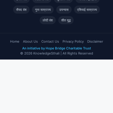
सैयद वंश
गुप्त साम्राज्य
उपन्यास
एशियाई साम्राज्य
लोदी वंश
शीत युद्ध
Home
About Us
Contact Us
Privacy Policy
Disclaimer
An initiative by Hope Bridge Charitable Trust
© 2026 KnowledgeSthali | All Rights Reserved