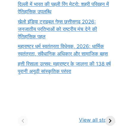
दिल्ली में भारत की पहली रिंग मेट्रो: शहरी परिवहन में
ऐतिहासिक उपलब्धि
खेलो इंडिया ट्राइबल गेम्स छत्तीसगढ़ 2026:
जनजातीय प्रतिभाओं को राष्ट्रीय मंच देने की
ऐतिहासिक पहल
महाराष्ट्र धर्म स्वतंत्रता विधेयक, 2026: धार्मिक
स्वतंत्रता, संवैधानिक अधिकार और सामाजिक बहस
हत्ती रिसाला उत्सव: महाराष्ट्र के जालना की 138 वर्ष
पुरानी अनूठी सांस्कृतिक परंपरा
सर्वनाम (Pronoun)
भगवान शिव के 12
प
किसे कहते है?
ज्योतिर्लिंग | नाम,
व
View all stories
परिभाषा, भेद एवं
स्थान एवं स्तुति मंत्र
उदाहरण