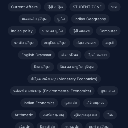
Current Affairs
हिंदी साहित्य
STUDENT ZONE
भाषा
मध्यकालीन इतिहास
भूगोल
Indian Geography
Indian polity
भारत का भूगोल
हिंदी व्याकरण
Computer
प्राचीन इतिहास
आधुनिक इतिहास
गोदान उपन्यास
कहानी
English Grammar
जीवन परिचय
दिल्ली सल्तनत
विश्व इतिहास
विश्व का आधुनिक इतिहास
मौद्रिक अर्थशास्त्र (Monetary Economics)
पर्यावरणीय अर्थशास्त्र (Environmental Economics)
मुग़ल काल
Indian Economics
गुलाम वंश
मौर्य साम्राज्य
Arithmetic
जयशंकर प्रसाद
सुमित्रानन्दन पन्त
निबंध
हर्यक वंश
खिलजी वंश
तुगलक वंश
भारतीय इतिहास