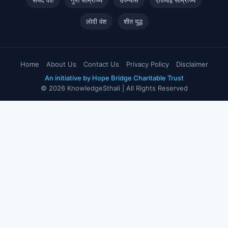
लोदी वंश
शीत युद्ध
Home
About Us
Contact Us
Privacy Policy
Disclaimer
An initiative by Hope Bridge Charitable Trust
© 2026 KnowledgeSthali | All Rights Reserved