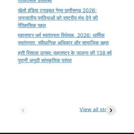
ऐतिहासिक उपलब्धि
खेलो इंडिया ट्राइबल गेम्स छत्तीसगढ़ 2026:
जनजातीय प्रतिभाओं को राष्ट्रीय मंच देने की
ऐतिहासिक पहल
महाराष्ट्र धर्म स्वतंत्रता विधेयक, 2026: धार्मिक
स्वतंत्रता, संवैधानिक अधिकार और सामाजिक बहस
हत्ती रिसाला उत्सव: महाराष्ट्र के जालना की 138 वर्ष
पुरानी अनूठी सांस्कृतिक परंपरा
सर्वनाम (Pronoun)
भगवान शिव के 12
प
किसे कहते है?
ज्योतिर्लिंग | नाम,
व
View all stories
परिभाषा, भेद एवं
स्थान एवं स्तुति मंत्र
उदाहरण