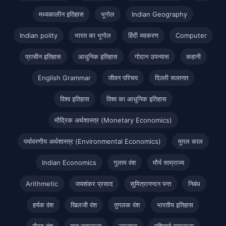
मध्यकालीन इतिहास
भूगोल
Indian Geography
Indian polity
भारत का भूगोल
हिंदी व्याकरण
Computer
प्राचीन इतिहास
आधुनिक इतिहास
गोदान उपन्यास
कहानी
English Grammar
जीवन परिचय
दिल्ली सल्तनत
विश्व इतिहास
विश्व का आधुनिक इतिहास
मौद्रिक अर्थशास्त्र (Monetary Economics)
पर्यावरणीय अर्थशास्त्र (Environmental Economics)
मुग़ल काल
Indian Economics
गुलाम वंश
मौर्य साम्राज्य
Arithmetic
जयशंकर प्रसाद
सुमित्रानन्दन पन्त
निबंध
हर्यक वंश
खिलजी वंश
तुगलक वंश
भारतीय इतिहास
सैयद वंश
गुप्त साम्राज्य
उपन्यास
एशियाई साम्राज्य