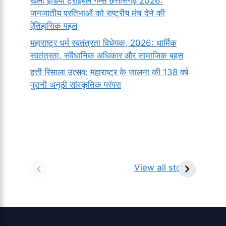
खेलो इंडिया ट्राइबल गेम्स छत्तीसगढ़ 2026:
जनजातीय प्रतिभाओं को राष्ट्रीय मंच देने की
ऐतिहासिक पहल
महाराष्ट्र धर्म स्वतंत्रता विधेयक, 2026: धार्मिक
स्वतंत्रता, संवैधानिक अधिकार और सामाजिक बहस
हत्ती रिसाला उत्सव: महाराष्ट्र के जालना की 138 वर्ष
पुरानी अनूठी सांस्कृतिक परंपरा
सर्वनाम (Pronoun)
भगवान शिव के 12
प
किसे कहते है?
ज्योतिर्लिंग | नाम,
व
View all stories
परिभाषा, भेद एवं
स्थान एवं स्तुति मंत्र
उदाहरण