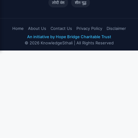
लोदी वंश
शीत युद्ध
Home
About Us
Contact Us
Privacy Policy
Disclaimer
An initiative by Hope Bridge Charitable Trust
© 2026 KnowledgeSthali | All Rights Reserved