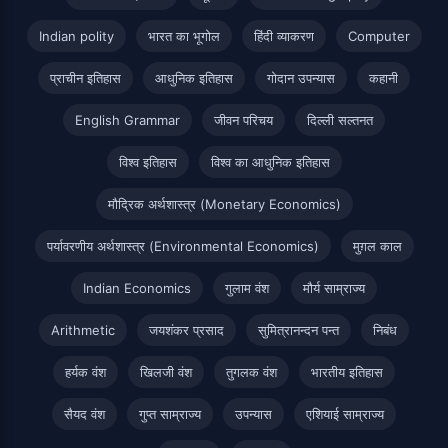
Indian polity
भारत का भूगोल
हिंदी व्याकरण
Computer
प्राचीन इतिहास
आधुनिक इतिहास
गोदान उपन्यास
कहानी
English Grammar
जीवन परिचय
दिल्ली सल्तनत
विश्व इतिहास
विश्व का आधुनिक इतिहास
मौद्रिक अर्थशास्त्र (Monetary Economics)
पर्यावरणीय अर्थशास्त्र (Environmental Economics)
मुग़ल काल
Indian Economics
गुलाम वंश
मौर्य साम्राज्य
Arithmetic
जयशंकर प्रसाद
सुमित्रानन्दन पन्त
निबंध
हर्यक वंश
खिलजी वंश
तुगलक वंश
भारतीय इतिहास
सैयद वंश
गुप्त साम्राज्य
उपन्यास
एशियाई साम्राज्य