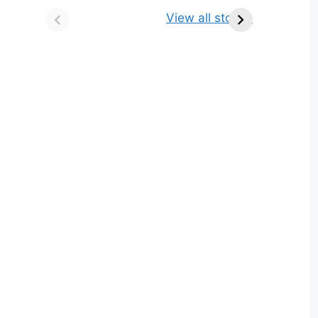
किसे कहते है? परिभाषा,
ज्योतिर्लिंग | नाम, स्थान एवं
View all stories
भेद एवं उदाहरण
स्तुति मंत्र