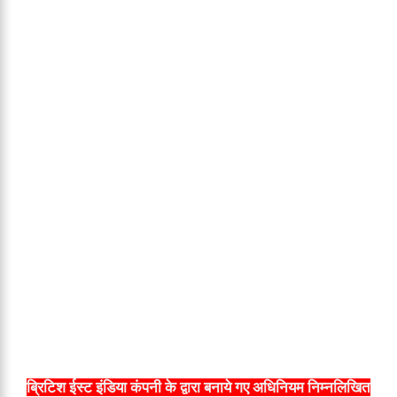
ब्रिटिश ईस्ट इंडिया कंपनी के द्वारा बनाये गए अधिनियम निम्नलिखित