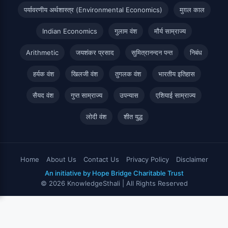
पर्यावरणीय अर्थशास्त्र (Environmental Economics)
मुग़ल काल
Indian Economics
गुलाम वंश
मौर्य साम्राज्य
Arithmetic
जयशंकर प्रसाद
सुमित्रानन्दन पन्त
निबंध
हर्यक वंश
खिलजी वंश
तुगलक वंश
भारतीय इतिहास
सैयद वंश
गुप्त साम्राज्य
उपन्यास
एशियाई साम्राज्य
लोदी वंश
शीत युद्ध
Home
About Us
Contact Us
Privacy Policy
Disclaimer
An initiative by Hope Bridge Charitable Trust
© 2026 KnowledgeSthali | All Rights Reserved