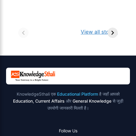
सर्वनाम (Pronoun)
भगवान शिव के 12
प
किसे कहते है?
ज्योतिर्लिंग | नाम,
व
View all stories
परिभाषा, भेद एवं
स्थान एवं स्तुति मंत्र
उदाहरण
KnowledgeSthali एक
Educational Platform
है जहाँ आपको
Education, Current Affairs
और
General Knowledge
से जुड़ी
उपयोगी जानकारी मिलती है।
Follow Us