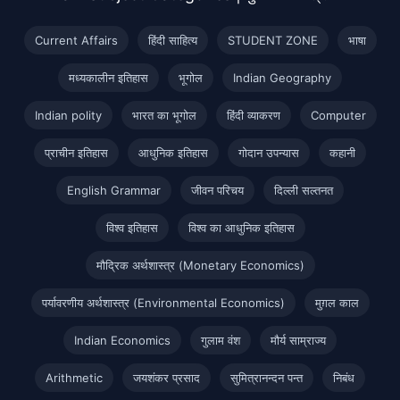
Current Affairs
हिंदी साहित्य
STUDENT ZONE
भाषा
मध्यकालीन इतिहास
भूगोल
Indian Geography
Indian polity
भारत का भूगोल
हिंदी व्याकरण
Computer
प्राचीन इतिहास
आधुनिक इतिहास
गोदान उपन्यास
कहानी
English Grammar
जीवन परिचय
दिल्ली सल्तनत
विश्व इतिहास
विश्व का आधुनिक इतिहास
मौद्रिक अर्थशास्त्र (Monetary Economics)
पर्यावरणीय अर्थशास्त्र (Environmental Economics)
मुग़ल काल
Indian Economics
गुलाम वंश
मौर्य साम्राज्य
Arithmetic
जयशंकर प्रसाद
सुमित्रानन्दन पन्त
निबंध