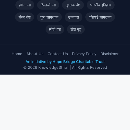
हर्यक वंश
खिलजी वंश
तुगलक वंश
भारतीय इतिहास
सैयद वंश
गुप्त साम्राज्य
उपन्यास
एशियाई साम्राज्य
लोदी वंश
शीत युद्ध
Home
About Us
Contact Us
Privacy Policy
Disclaimer
An initiative by Hope Bridge Charitable Trust
© 2026 KnowledgeSthali | All Rights Reserved