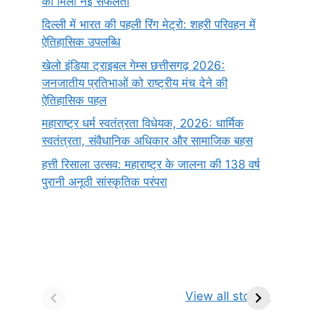
को मिली नई सफलता
दिल्ली में भारत की पहली रिंग मेट्रो: शहरी परिवहन में
ऐतिहासिक उपलब्धि
खेलो इंडिया ट्राइबल गेम्स छत्तीसगढ़ 2026:
जनजातीय प्रतिभाओं को राष्ट्रीय मंच देने की
ऐतिहासिक पहल
महाराष्ट्र धर्म स्वतंत्रता विधेयक, 2026: धार्मिक
स्वतंत्रता, संवैधानिक अधिकार और सामाजिक बहस
हत्ती रिसाला उत्सव: महाराष्ट्र के जालना की 138 वर्ष
पुरानी अनूठी सांस्कृतिक परंपरा
सर्वनाम (Pronoun)
भगवान शिव के 12
प
किसे कहते है?
ज्योतिर्लिंग | नाम,
व
View all stories
परिभाषा, भेद एवं
स्थान एवं स्तुति मंत्र