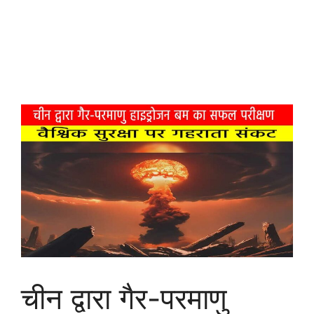
चीन द्वारा गैर-परमाणु