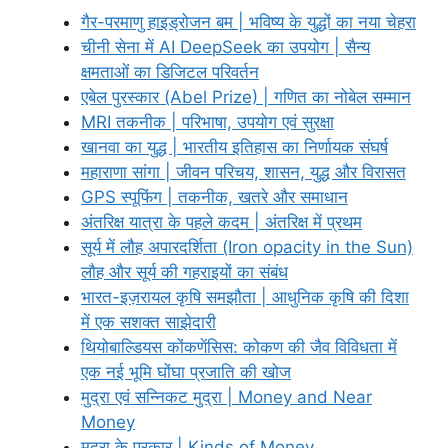
गैर-परमाणु हाइड्रोजन बम | भविष्य के युद्धों का नया चेहरा
चीनी सेना में AI DeepSeek का उपयोग | सैन्य
क्षमताओं का डिजिटल परिवर्तन
एबेल पुरस्कार (Abel Prize) | गणित का नोबेल सम्मान
MRI तकनीक | परिभाषा, उपयोग एवं सुरक्षा
खानवा का युद्ध | भारतीय इतिहास का निर्णायक संघर्ष
महाराणा सांगा | जीवन परिचय, शासन, युद्ध और विरासत
GPS स्पूफिंग | तकनीक, खतरे और समाधान
अंतरिक्ष यात्रा के पहले कदम | अंतरिक्ष में प्रथम
सूर्य में लौह अपारदर्शिता (Iron opacity in the Sun)
लौह और सूर्य की गहराइयों का संबंध
भारत-इज़रायल कृषि समझौता | आधुनिक कृषि की दिशा
में एक सशक्त साझेदारी
थियोबाल्डियस कोंकणेंसिस: कोकण की जैव विविधता में
एक नई भूमि घोंघा प्रजाति की खोज
मुद्रा एवं सन्निकट मुद्रा | Money and Near
Money
मुद्रा के प्रकार | Kinds of Money