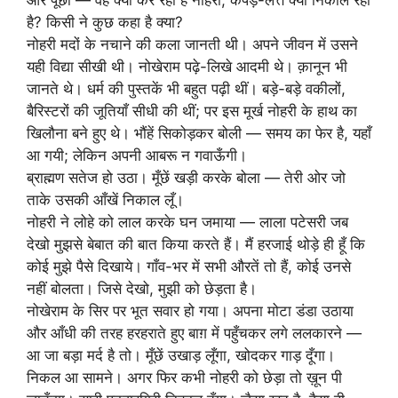
और पूछा — वह क्या कर रही है नोहरी, कपड़े-लत्ते क्यों निकाल रही
है? किसी ने कुछ कहा है क्या?
नोहरी मदों के नचाने की कला जानती थी। अपने जीवन में उसने
यही विद्या सीखी थी। नोखेराम पढ़े-लिखे आदमी थे। क़ानून भी
जानते थे। धर्म की पुस्तकें भी बहुत पढ़ी थीं। बड़े-बड़े वकीलों,
बैरिस्टरों की जूतियाँ सीधी की थीं; पर इस मूर्ख नोहरी के हाथ का
खिलौना बने हुए थे। भौंहें सिकोड़कर बोली — समय का फेर है, यहाँ
आ गयी; लेकिन अपनी आबरू न गवाऊँगी।
ब्राह्मण सतेज हो उठा। मूँछें खड़ी करके बोला — तेरी ओर जो
ताके उसकी आँखें निकाल लूँ।
नोहरी ने लोहे को लाल करके घन जमाया — लाला पटेसरी जब
देखो मुझसे बेबात की बात किया करते हैं। मैं हरजाई थोड़े ही हूँ कि
कोई मुझे पैसे दिखाये। गाँव-भर में सभी औरतें तो हैं, कोई उनसे
नहीं बोलता। जिसे देखो, मुझी को छेड़ता है।
नोखेराम के सिर पर भूत सवार हो गया। अपना मोटा डंडा उठाया
और आँधी की तरह हरहराते हुए बाग़ में पहुँचकर लगे ललकारने —
आ जा बड़ा मर्द है तो। मूँछें उखाड़ लूँगा, खोदकर गाड़ दूँगा।
निकल आ सामने। अगर फिर कभी नोहरी को छेड़ा तो ख़ून पी