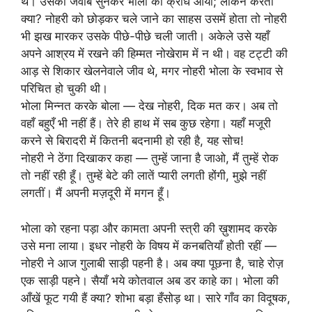
थे। उसका जवाब सुनकर भोला को क्रोध आया; लेकिन करता
क्या? नोहरी को छोड़कर चले जाने का साहस उसमें होता तो नोहरी
भी झख मारकर उसके पीछे-पीछे चली जाती। अकेले उसे यहाँ
अपने आश्रय में रखने की हिम्मत नोखेराम में न थी। वह टट्टी की
आड़ से शिकार खेलनेवाले जीव थे, मगर नोहरी भोला के स्वभाव से
परिचित हो चुकी थी।
भोला मिन्नत करके बोला — देख नोहरी, दिक मत कर। अब तो
वहाँ बहुएँ भी नहीं हैं। तेरे ही हाथ में सब कुछ रहेगा। यहाँ मजूरी
करने से बिरादरी में कितनी बदनामी हो रही है, यह सोच!
नोहरी ने ठेंगा दिखाकर कहा — तुम्हें जाना है जाओ, मैं तुम्हें रोक
तो नहीं रही हूँ। तुम्हें बेटे की लातें प्यारी लगती होंगी, मुझे नहीं
लगतीं। मैं अपनी मज़दूरी में मगन हूँ।
भोला को रहना पड़ा और कामता अपनी स्त्री की ख़ुशामद करके
उसे मना लाया। इधर नोहरी के विषय में कनबतियाँ होती रहीं —
नोहरी ने आज गुलाबी साड़ी पहनी है। अब क्या पूछना है, चाहे रोज़
एक साड़ी पहने। सैयाँ भये कोतवाल अब डर काहे का। भोला की
आँखें फूट गयी हैं क्या? शोभा बड़ा हँसोड़ था। सारे गाँव का विदूषक,