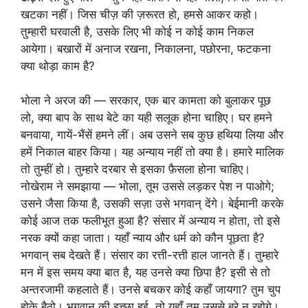
खटका नहीं। जिस चीज़ की ज़रूरत हो, हमसे आकर कहो।
तुम्हारी घरवाली है, उसके लिए भी कोई न कोई काम निकल
आयेगा। बखारों में अनाज रखना, निकालना, पछोरना, फटकना
क्या थोड़ा काम है?
भोला ने अरज की — सरकार, एक बार कामता को बुलाकर पूछ
लो, क्या बाप के साथ बेटे का यही सलूक होना चाहिए। घर हमने
बनवाया, गायें-भैंसें हमने लीं। अब उसने सब कुछ हथिया लिया और
हमें निकाल बाहर किया। यह अन्याय नहीं तो क्या है। हमारे मालिक
तो तुम्हीं हो। तुम्हारे दरबार से इसका फ़ैसला होना चाहिए।
नोखेराम ने समझाया — भोला, तूम उससे लड़कर पेश न पाओगे;
उसने जैसा किया है, उसकी सज़ा उसे भगवान् देंगे। बेईमानी करके
कोई आज तक फलीभूत हुआ है? संसार में अन्याय न होता, तो इसे
नरक क्यों कहा जाता। यहाँ न्याय और धर्म को कौन पूछता है?
भगवान् सब देखते हैं। संसार का रत्ती-रत्ती हाल जानते हैं। तुम्हारे
मन में इस समय क्या बात है, यह उनसे क्या छिपा है? इसी से तो
अन्तरजामी कहलाते हैं। उनसे बचकर कोई कहाँ जायगा? तुम चुप
होके बैठो। भगवान् की इच्छा हुई, तो यहाँ तुम उससे बुरे न रहोगे।