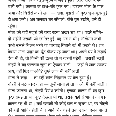
अलग किया। फिर स्त्री-पुरुष में लड़ाई हुई। स्त्री रूठकर मैके
चली गयी। कामता के हाथ-पाँव फूल गये। हारकर भोला के पास
आया और चिरौरी करने लगा — दादा, मुझसे जो कुछ भूल-चूक हुई
हो क्षमा करो। अब चलकर घर सँभालो, जैसे तुम रखोगे, वैसे ही
रहूँगा।
भोला को यहाँ मजूरों की तरह रहना अखर रहा था। पहले महीने-
दो-महीने उसकी जो ख़ातिर हुई, वह अब न थी। नोखेराम कभी-
कभी उससे चिलम भरने या चारपाई बिछाने को भी कहते थे। तब
बेचारा भोला ज़हर का घूँट पीकर रह जाता था। अपने घर में लड़ाई-
दंगा भी हो, तो किसी की टहल तो न करनी पड़ेगी। उसकी स्त्री
नोहरी ने यह प्रस्ताव सुना तो ऐंठकर बोली — जहाँ से लात खाकर
आये, वहाँ फिर जाओगे? तुम्हें लाज भी नहीं आती।
भोला ने कहा — तो यहीं कौन सिंहासन पर बैठा हुआ हूँ।
नोहरी ने मटककर कहा — तुम्हें जाना हो तो जाओ, मैं नहीं जाती।
भोला जानता था, नोहरी विरोध करेगी। इसका कारण भी वह कुछ-
कुछ समझता था, कुछ देखता भी था, उसके यहाँ से भागने का एक
कारण यह भी था। यहाँ उसकी तो कोई बात न पूछता था; पर नोहरी
की बड़ी ख़ातिर होती थी। प्यादे और शहने तक उसका दबाव मानते