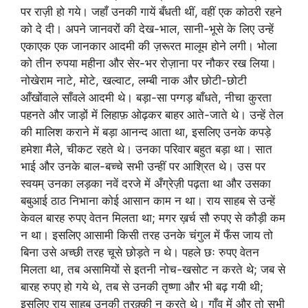
पर राज़ी हो गये। जहाँ उनकी गायें बँधती थीं, वहीं एक कोठरी रहने
को दे दी। अपने जानवरों की देख-भाल, सानी-भूसे के लिए उन्हें
एकाएक एक जानकार आदमी की ज़रूरत मालूम होने लगी। भोला
को तीन रुपया महीना और सेर-भर रोज़ाना पर नौकर रख लिया।
नोखेराम नाटे, मोटे, खल्वाट, लम्बी नाक और छोटी-छोटी
आँखोंवाले साँवले आदमी थे। बड़ा-सा पग्गड़ बाँधते, नीचा कुरता
पहनते और जाड़ों में लिहाफ़ ओढ़कर बाहर आते-जाते थे। उन्हें तेल
की मालिश कराने में बड़ा आनन्द आता था, इसलिए उनके कपड़े
हमेशा मैले, चीकट रहते थे। उनका परिवार बहुत बड़ा था। सात
भाई और उनके बाल-बच्चे सभी उन्हीं पर आश्रित थे। उस पर
स्वयम् उनका लड़का नवें दरजे में अँग्रेज़ी पढ़ता था और उसका
बबुआई ठाठ निभाना कोई आसान काम न था। राय साहब से उन्हें
केवल बारह रुपए वेतन मिलता था; मगर ख़र्च सौ रुपए से कौड़ी कम
न था। इसलिए आसामी किसी तरह उनके चंगुल में फँस जाय तो
बिना उसे अच्छी तरह चूसे छोड़ते न थे। पहले छः रुपए वेतन
मिलता था, तब असामियों से इतनी नोच-खसोट न करते थे; जब से
बारह रुपए हो गये थे, तब से उनकी तृष्णा और भी बढ़ गयी थी;
इसलिए राय साहब उनकी तरक़्क़ी न करते थे। गाँव में और तो सभी