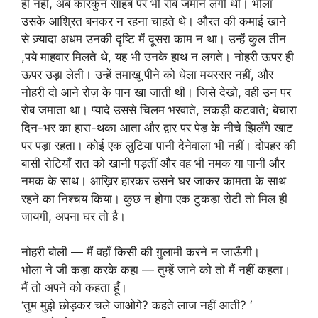
ही नहीं, अब कारकुन साहब पर भी रोब जमाने लगी थी। भोला
उसके आश्रित बनकर न रहना चाहते थे। औरत की कमाई खाने
से ज़्यादा अधम उनकी दृष्टि में दूसरा काम न था। उन्हें कुल तीन
,पये माहवार मिलते थे, यह भी उनके हाथ न लगते। नोहरी ऊपर ही
ऊपर उड़ा लेती। उन्हें तमाखू पीने को धेला मयस्सर नहीं, और
नोहरी दो आने रोज़ के पान खा जाती थी। जिसे देखो, वही उन पर
रोब जमाता था। प्यादे उससे चिलम भरवाते, लकड़ी कटवाते; बेचारा
दिन-भर का हारा-थका आता और द्वार पर पेड़ के नीचे झिलँगे खाट
पर पड़ा रहता। कोई एक लुटिया पानी देनेवाला भी नहीं। दोपहर की
बासी रोटियाँ रात को खानी पड़तीं और वह भी नमक या पानी और
नमक के साथ। आख़िर हारकर उसने घर जाकर कामता के साथ
रहने का निश्चय किया। कुछ न होगा एक टुकड़ा रोटी तो मिल ही
जायगी, अपना घर तो है।
नोहरी बोली — मैं वहाँ किसी की ग़ुलामी करने न जाऊँगी।
भोला ने जी कड़ा करके कहा — तुम्हें जाने को तो मैं नहीं कहता।
मैं तो अपने को कहता हूँ।
‘तुम मुझे छोड़कर चले जाओगे? कहते लाज नहीं आती? ‘