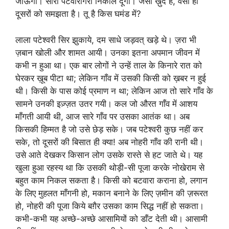
जाऊँगा। सारी पटवारगिरी निकाल दूँगा। जैसा ख़ुद है, वैसा ही
दूसरों को समझता है। तू है किस घमंड में?
लाला पटेश्वरी सिर झुकाये, दम साधे जड़वत् खड़े थे। ज़रा भी
ज़बान खोली और शामत आयी। उनका इतना अपमान जीवन में
कभी न हुआ था। एक बार लोगों ने उन्हें ताल के किनारे रात को
घेरकर ख़ूब पीटा था; लेकिन गाँव में उसकी किसी को ख़बर न हुई
थी। किसी के पास कोई प्रमाण न था; लेकिन आज तो सारे गाँव के
सामने उनकी इज़्ज़त उतर गयी। कल जो औरत गाँव में आशय
माँगती आयी थी, आज सारे गाँव पर उसका आतंक था। अब
किसकी हिम्मत है जो उसे छेड़ सके। जब पटेश्वरी कुछ नहीं कर
सके, तो दूसरों की बिसात ही क्या! अब नोहरी गाँव की रानी थी।
उसे आते देखकर किसान लोग उसके रास्ते से हट जाते थे। यह
खुला हुआ रहस्य था कि उसकी थोड़ी-सी पूजा करके नोखेराम से
बहुत काम निकल सकता है। किसी को बटवारा कराना हो, लगान
के लिए मुहलत माँगनी हो, मकान बनाने के लिए ज़मीन की ज़रूरत
हो, नोहरी की पूजा किये बग़ैर उसका काम सिद्ध नहीं हो सकता।
कभी-कभी यह अच्छे-अच्छे आसामियों को डाँट देती थी। आसामी