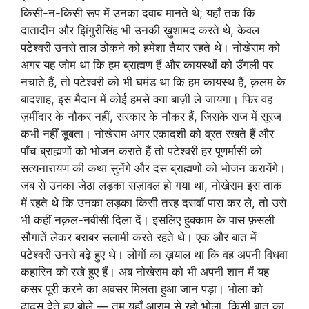
किसी-न-किसी रूप में उनका दवाब मानते थे; यहाँ तक कि
दातादीन और झिंगुरीसिंह भी उनकी ख़ुशामद करते थे, केवल
पटेश्वरी उनसे ताल ठोकने को हमेशा तैयार रहते थे। नोखेराम को
अगर यह जोम था कि हम ब्राह्मण हैं और कायस्थों को उँगली पर
नचाते हैं, तो पटेश्वरी को भी घमंड था कि हम कायस्थ हैं, क़लम के
बादशाह, इस मैदान में कोई हमसे क्या बाज़ी ले जायगा। फिर वह
ज़मींदार के नौकर नहीं, सरकार के नौकर हैं, जिसके राज में सूरज
कभी नहीं डूबता। नोखेराम अगर एकादशी को व्रत रखते हैं और
पाँच ब्राह्मणों को भोजन कराते हैं तो पटेश्वरी हर पूणर्मासी को
सत्यनारायण की कथा सुनेंगे और दस ब्राह्मणों को भोजन करायेंगे।
जब से उनका जेठा लड़का सज़ावल हो गया था, नोखेराम इस ताक
में रहते थे कि उनका लड़का किसी तरह दसवाँ पास कर ले, तो उसे
भी कहीं नक़ल-नवीसी दिला दें। इसलिए हुक्काम के पास फ़सली
सौगातें लेकर बराबर सलामी करते रहते थे। एक और बात में
पटेश्वरी उनसे बढ़े हुए थे। लोगों का ख़याल था कि वह अपनी विधवा
कहारिन को रखे हुए हैं। अब नोखेराम को भी अपनी शान में यह
कसर पूरी करने का अवसर मिलता हुआ जान पड़ा। भोला को
ढाढ़स देते हुए बोले — तुम यहाँ आराम से रहो भोला, किसी बात का