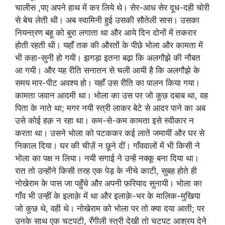
चालीस ,पए अपने हाथ में कर लिये थे। सेर-आध सेर दूध-दही चोरी
से बेच लेती थी। अब स्वामिनी हुई उसकी सौतेली सास। उसका
नियन्त्रण बहू को बुरा लगाता था और आये दिन दोनों में तकरार
होती रहती थी। यहाँ तक की औरतों के पीछे भोला और कामता में
भी कहा-सुनी हो गयी। झगड़ा इतना बढ़ा कि अलगौझे की नौबत
आ गयी। और यह रीति सनातन से चली आयी है कि अलगौझे के
समय मार-पीट अवश्य हो। यहाँ उस रीति का पालन किया गया।
कामता जवान आदमी था। भोला का उस पर जो कुछ दबाब था, वह
पिता के नाते था; मगर नयी स्त्री लाकर बेटे से आदर पाने का अब
उसे कोई हक़ न रहा था। कम-से-कम कामता इसे स्वीकार न
करता था। उसने भोला को पटककर कई लातें जमायीं और घर से
निकाल दिया। घर की चीज़ें न छूने दीं। गाँववालों में भी किसी ने
भोला का पक्ष न लिया। नयी सगाई ने उन्हें नक्कू बना दिया था।
रात तो उन्होंने किसी तरह एक पेड़ के नीचे काटी, सुबह होते ही
नोखेराम के पास जा पहुँचे और अपनी फ़रियाद सुनायी। भोला का
गाँव भी उन्हीं के इलाक़े में था और इलाक़े-भर के मालिक-मुखिया
जो कुछ थे, वही थे। नोखेराम को भोला पर तो क्या दया आती; पर
उनके साथ एक चटपटी, रँगीली स्त्री देखी तो चटपट आश्रय देने