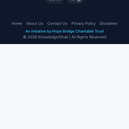
Home
About Us
Contact Us
Privacy Policy
Disclaimer
An initiative by Hope Bridge Charitable Trust
© 2026 KnowledgeSthali | All Rights Reserved