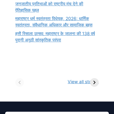
जनजातीय प्रतिभाओं को राष्ट्रीय मंच देने की
ऐतिहासिक पहल
महाराष्ट्र धर्म स्वतंत्रता विधेयक, 2026: धार्मिक
स्वतंत्रता, संवैधानिक अधिकार और सामाजिक बहस
हत्ती रिसाला उत्सव: महाराष्ट्र के जालना की 138 वर्ष
पुरानी अनूठी सांस्कृतिक परंपरा
सर्वनाम (Pronoun)
भगवान शिव के 12
प
किसे कहते है?
ज्योतिर्लिंग | नाम,
व
View all stories
परिभाषा, भेद एवं
स्थान एवं स्तुति मंत्र
उदाहरण