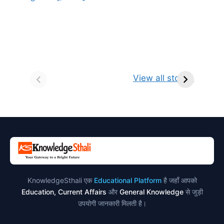
सर्वनाम (Pronoun)
भगवान शिव के 12
प
किसे कहते है?
ज्योतिर्लिंग | नाम,
व
View all stories
परिभाषा, भेद एवं
स्थान एवं स्तुति मंत्र
उदाहरण
KnowledgeSthali एक
Educational Platform
है जहाँ आपको
Education, Current Affairs
और
General Knowledge
से जुड़ी
उपयोगी जानकारी मिलती है।