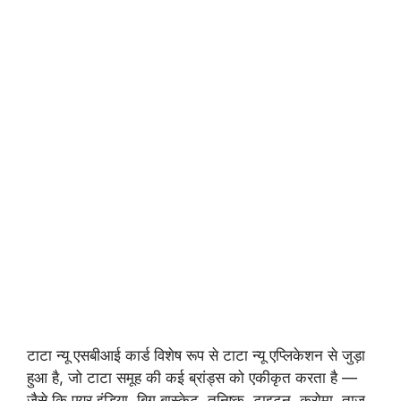
टाटा न्यू एसबीआई कार्ड विशेष रूप से टाटा न्यू एप्लिकेशन से जुड़ा
हुआ है, जो टाटा समूह की कई ब्रांड्स को एकीकृत करता है —
जैसे कि एयर इंडिया, बिग बास्केट, तनिष्क, टाइटन, क्रोमा, ताज