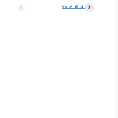
किसे कहते है? परिभाषा,
ज्योतिर्लिंग | नाम, स्थान एवं
View all stories
भेद एवं उदाहरण
स्तुति मंत्र