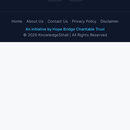
Home
About Us
Contact Us
Privacy Policy
Disclaimer
An initiative by Hope Bridge Charitable Trust
© 2026 KnowledgeSthali | All Rights Reserved