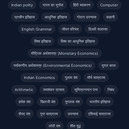
Indian polity
भारत का भूगोल
हिंदी व्याकरण
Computer
प्राचीन इतिहास
आधुनिक इतिहास
गोदान उपन्यास
कहानी
English Grammar
जीवन परिचय
दिल्ली सल्तनत
विश्व इतिहास
विश्व का आधुनिक इतिहास
मौद्रिक अर्थशास्त्र (Monetary Economics)
पर्यावरणीय अर्थशास्त्र (Environmental Economics)
मुग़ल काल
Indian Economics
गुलाम वंश
मौर्य साम्राज्य
Arithmetic
जयशंकर प्रसाद
सुमित्रानन्दन पन्त
निबंध
हर्यक वंश
खिलजी वंश
तुगलक वंश
भारतीय इतिहास
सैयद वंश
गुप्त साम्राज्य
उपन्यास
एशियाई साम्राज्य
लोदी वंश
शीत युद्ध