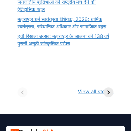
जनजातीय प्रतिभाओं को राष्ट्रीय मंच देने की
ऐतिहासिक पहल
महाराष्ट्र धर्म स्वतंत्रता विधेयक, 2026: धार्मिक
स्वतंत्रता, संवैधानिक अधिकार और सामाजिक बहस
हत्ती रिसाला उत्सव: महाराष्ट्र के जालना की 138 वर्ष
पुरानी अनूठी सांस्कृतिक परंपरा
सर्वनाम (Pronoun)
भगवान शिव के 12
प
किसे कहते है?
ज्योतिर्लिंग | नाम,
व
View all stories
परिभाषा, भेद एवं
स्थान एवं स्तुति मंत्र
उदाहरण