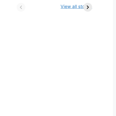
किसे कहते है? परिभाषा,
ज्योतिर्लिंग | नाम, स्थान एवं
View all stories
भेद एवं उदाहरण
स्तुति मंत्र