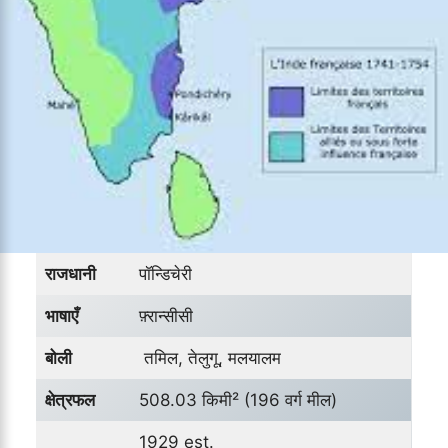
राजधानी
पॉन्डिचेरी
भाषाएँ
फ़्रान्सीसी
बोली
तमिल, तेलुगू, मलयालम
क्षेत्रफल
508.03 किमी² (196 वर्ग मील)
1929 est.