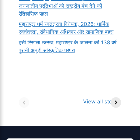
जनजातीय प्रतिभाओं को राष्ट्रीय मंच देने की
ऐतिहासिक पहल
महाराष्ट्र धर्म स्वतंत्रता विधेयक, 2026: धार्मिक
स्वतंत्रता, संवैधानिक अधिकार और सामाजिक बहस
हत्ती रिसाला उत्सव: महाराष्ट्र के जालना की 138 वर्ष
पुरानी अनूठी सांस्कृतिक परंपरा
सर्वनाम (Pronoun)
भगवान शिव के 12
प
किसे कहते है?
ज्योतिर्लिंग | नाम,
व
View all stories
परिभाषा, भेद एवं
स्थान एवं स्तुति मंत्र
उदाहरण