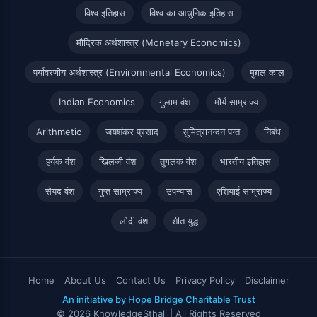
विश्व इतिहास
विश्व का आधुनिक इतिहास
मौद्रिक अर्थशास्त्र (Monetary Economics)
पर्यावरणीय अर्थशास्त्र (Environmental Economics)
मुग़ल काल
Indian Economics
गुलाम वंश
मौर्य साम्राज्य
Arithmetic
जयशंकर प्रसाद
सुमित्रानन्दन पन्त
निबंध
हर्यक वंश
खिलजी वंश
तुगलक वंश
भारतीय इतिहास
सैयद वंश
गुप्त साम्राज्य
उपन्यास
एशियाई साम्राज्य
लोदी वंश
शीत युद्ध
Home
About Us
Contact Us
Privacy Policy
Disclaimer
An initiative by Hope Bridge Charitable Trust
© 2026 KnowledgeSthali | All Rights Reserved