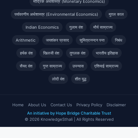
मौद्रिक अर्थशास्त्र (Monetary Economics)
पर्यावरणीय अर्थशास्त्र (Environmental Economics)
मुग़ल काल
Indian Economics
गुलाम वंश
मौर्य साम्राज्य
Arithmetic
जयशंकर प्रसाद
सुमित्रानन्दन पन्त
निबंध
हर्यक वंश
खिलजी वंश
तुगलक वंश
भारतीय इतिहास
सैयद वंश
गुप्त साम्राज्य
उपन्यास
एशियाई साम्राज्य
लोदी वंश
शीत युद्ध
Home
About Us
Contact Us
Privacy Policy
Disclaimer
An initiative by Hope Bridge Charitable Trust
© 2026 KnowledgeSthali | All Rights Reserved