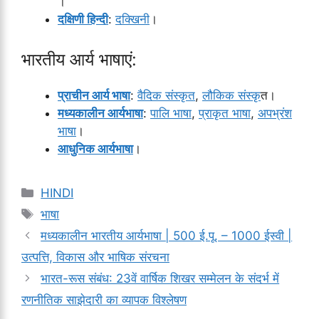
।
दक्षिणी हिन्दी
:
दक्खिनी
।
भारतीय आर्य भाषाएं:
प्राचीन आर्य भाषा
:
वैदिक संस्कृत
,
लौकिक संस्कृ
त।
मध्यकालीन आर्यभाषा
:
पालि भाषा
,
प्राकृत भाषा
,
अपभ्रंश
भाषा
।
आधुनिक आर्यभाषा
।
Categories
HINDI
Tags
भाषा
मध्यकालीन भारतीय आर्यभाषा | 500 ई.पू. – 1000 ईस्वी |
उत्पत्ति, विकास और भाषिक संरचना
भारत-रूस संबंध: 23वें वार्षिक शिखर सम्मेलन के संदर्भ में
रणनीतिक साझेदारी का व्यापक विश्लेषण