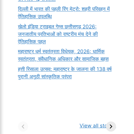
दिल्ली में भारत की पहली रिंग मेट्रो: शहरी परिवहन में
ऐतिहासिक उपलब्धि
खेलो इंडिया ट्राइबल गेम्स छत्तीसगढ़ 2026:
जनजातीय प्रतिभाओं को राष्ट्रीय मंच देने की
ऐतिहासिक पहल
महाराष्ट्र धर्म स्वतंत्रता विधेयक, 2026: धार्मिक
स्वतंत्रता, संवैधानिक अधिकार और सामाजिक बहस
हत्ती रिसाला उत्सव: महाराष्ट्र के जालना की 138 वर्ष
पुरानी अनूठी सांस्कृतिक परंपरा
सर्वनाम (Pronoun)
भगवान शिव के 12
प
किसे कहते है?
ज्योतिर्लिंग | नाम,
व
View all stories
परिभाषा, भेद एवं
स्थान एवं स्तुति मंत्र