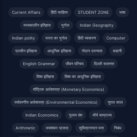
Current Affairs
हिंदी साहित्य
STUDENT ZONE
भाषा
मध्यकालीन इतिहास
भूगोल
Indian Geography
Indian polity
भारत का भूगोल
हिंदी व्याकरण
Computer
प्राचीन इतिहास
आधुनिक इतिहास
गोदान उपन्यास
कहानी
English Grammar
जीवन परिचय
दिल्ली सल्तनत
विश्व इतिहास
विश्व का आधुनिक इतिहास
मौद्रिक अर्थशास्त्र (Monetary Economics)
पर्यावरणीय अर्थशास्त्र (Environmental Economics)
मुग़ल काल
Indian Economics
गुलाम वंश
मौर्य साम्राज्य
Arithmetic
जयशंकर प्रसाद
सुमित्रानन्दन पन्त
निबंध