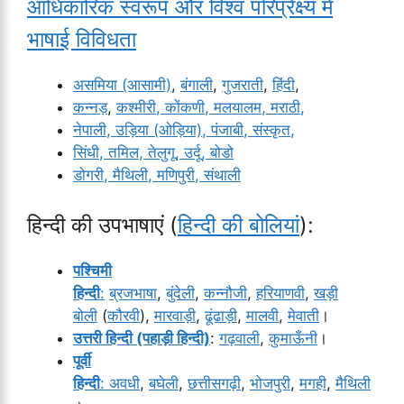
आधिकारिक स्वरूप और विश्व परिप्रेक्ष्य में
भाषाई विविधता
असमिया (आसामी)
,
बंगाली
,
गुजराती
,
हिंदी
,
कन्नड़
,
कश्मीरी
, कोंकणी
, मलयालम
, मराठी
,
नेपाली
, उड़िया (ओड़िया)
, पंजाबी
, संस्कृत
,
सिंधी
, तमिल
, तेलुगू
, उर्दू
, बोडो
डोगरी
, मैथिली
, मणिपुरी
, संथाली
हिन्दी की उपभाषाएं (
हिन्दी की बोलियां
):
पश्चिमी
हिन्दी
:
ब्रजभाषा
,
बुंदेली
,
कन्नौजी
,
हरियाणवी
,
खड़ी
बोली
(
कौरवी
),
मारवाड़ी
,
ढूंढाड़ी
,
मालवी
,
मेवाती
।
उत्तरी हिन्दी (पहाड़ी हिन्दी)
:
गढ़वाली
,
कुमाऊँनी
।
पूर्वी
हिन्दी
:
अवधी
,
बघेली
,
छत्तीसगढ़ी
,
भोजपुरी
,
मगही
,
मैथिली