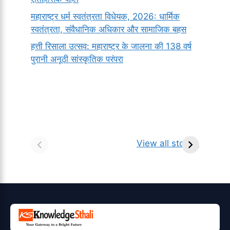
महाराष्ट्र धर्म स्वतंत्रता विधेयक, 2026: धार्मिक
स्वतंत्रता, संवैधानिक अधिकार और सामाजिक बहस
हत्ती रिसाला उत्सव: महाराष्ट्र के जालना की 138 वर्ष
पुरानी अनूठी सांस्कृतिक परंपरा
सर्वनाम (Pronoun)
भगवान शिव के 12
प
किसे कहते है?
ज्योतिर्लिंग | नाम,
व
View all stories
परिभाषा, भेद एवं
स्थान एवं स्तुति मंत्र
उदाहरण