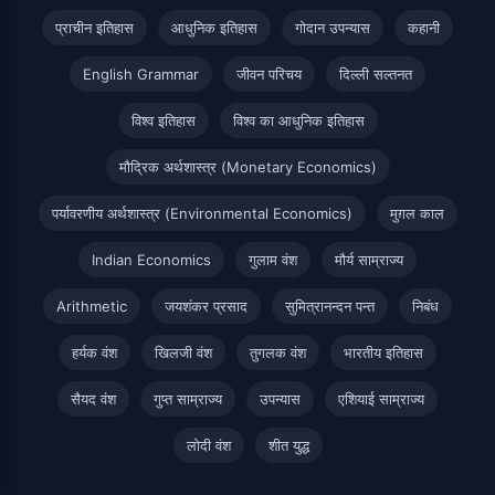
प्राचीन इतिहास
आधुनिक इतिहास
गोदान उपन्यास
कहानी
English Grammar
जीवन परिचय
दिल्ली सल्तनत
विश्व इतिहास
विश्व का आधुनिक इतिहास
मौद्रिक अर्थशास्त्र (Monetary Economics)
पर्यावरणीय अर्थशास्त्र (Environmental Economics)
मुग़ल काल
Indian Economics
गुलाम वंश
मौर्य साम्राज्य
Arithmetic
जयशंकर प्रसाद
सुमित्रानन्दन पन्त
निबंध
हर्यक वंश
खिलजी वंश
तुगलक वंश
भारतीय इतिहास
सैयद वंश
गुप्त साम्राज्य
उपन्यास
एशियाई साम्राज्य
लोदी वंश
शीत युद्ध