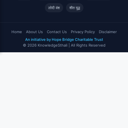
लोदी वंश
शीत युद्ध
Home
About Us
Contact Us
Privacy Policy
Disclaimer
An initiative by Hope Bridge Charitable Trust
© 2026 KnowledgeSthali | All Rights Reserved