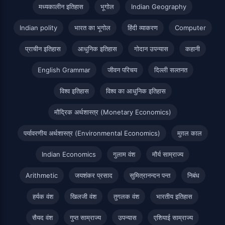
मध्यकालीन इतिहास
भूगोल
Indian Geography
Indian polity
भारत का भूगोल
हिंदी व्याकरण
Computer
प्राचीन इतिहास
आधुनिक इतिहास
गोदान उपन्यास
कहानी
English Grammar
जीवन परिचय
दिल्ली सल्तनत
विश्व इतिहास
विश्व का आधुनिक इतिहास
मौद्रिक अर्थशास्त्र (Monetary Economics)
पर्यावरणीय अर्थशास्त्र (Environmental Economics)
मुग़ल काल
Indian Economics
गुलाम वंश
मौर्य साम्राज्य
Arithmetic
जयशंकर प्रसाद
सुमित्रानन्दन पन्त
निबंध
हर्यक वंश
खिलजी वंश
तुगलक वंश
भारतीय इतिहास
सैयद वंश
गुप्त साम्राज्य
उपन्यास
एशियाई साम्राज्य