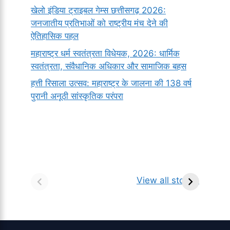
खेलो इंडिया ट्राइबल गेम्स छत्तीसगढ़ 2026:
जनजातीय प्रतिभाओं को राष्ट्रीय मंच देने की
ऐतिहासिक पहल
महाराष्ट्र धर्म स्वतंत्रता विधेयक, 2026: धार्मिक
स्वतंत्रता, संवैधानिक अधिकार और सामाजिक बहस
हत्ती रिसाला उत्सव: महाराष्ट्र के जालना की 138 वर्ष
पुरानी अनूठी सांस्कृतिक परंपरा
सर्वनाम (Pronoun)
भगवान शिव के 12
प
किसे कहते है?
ज्योतिर्लिंग | नाम,
व
View all stories
परिभाषा, भेद एवं
स्थान एवं स्तुति मंत्र
उदाहरण