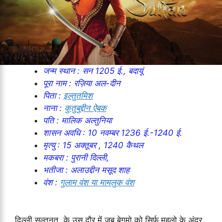
जन्म स्थान : सन 1205 ई., बदायूं
पूरा नाम : रज़िया अल-दीन
पिता :
इल्तुतमिश
नाना :
कुतुबुद्दीन ऐबक
पति : मालिक अल्तुनिया
शासन अवधि : 10 नवम्बर 1236 ई.-1240 ई.
मृत्यु : 15 अक्तूबर , 1240 कैथल
मकबरा : पुरानी दिल्ली,
भतीजा : अलाउद्दीन मसूद शाह
वंश :
गुलाम वंश या मामलुक वंश
दिल्ली सल्तनत के उस दौर में जब बेगमो को सिर्फ महलो के अंदर